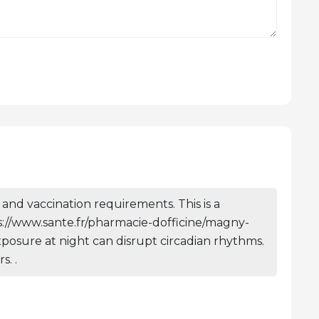
and vaccination requirements. This is a
tps://www.sante.fr/pharmacie-dofficine/magny-
xposure at night can disrupt circadian rhythms.
. .