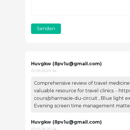
Senden
Huvgkw (
8pv1u@gmail.com
)
01.05.26 20:34
Comprehensive review of travel medicine 
valuable resource for travel clinics. - ht
cours/pharmacie-du-circuit , Blue light e
Evening screen time management matters
Huvgkw (
8pv1u@gmail.com
)
01.05.26 20:34