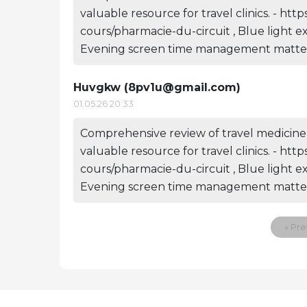
valuable resource for travel clinics. - ht
cours/pharmacie-du-circuit , Blue light e
Evening screen time management matters
Huvgkw (
8pv1u@gmail.com
)
01.05.26 20:33
Comprehensive review of travel medicine 
valuable resource for travel clinics. - ht
cours/pharmacie-du-circuit , Blue light e
Evening screen time management matters
« Pre