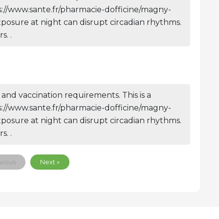
tps://www.sante.fr/pharmacie-dofficine/magny-
xposure at night can disrupt circadian rhythms.
. .
and vaccination requirements. This is a
tps://www.sante.fr/pharmacie-dofficine/magny-
xposure at night can disrupt circadian rhythms.
. .
vious
Next »