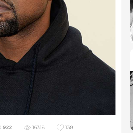
922
16318
138