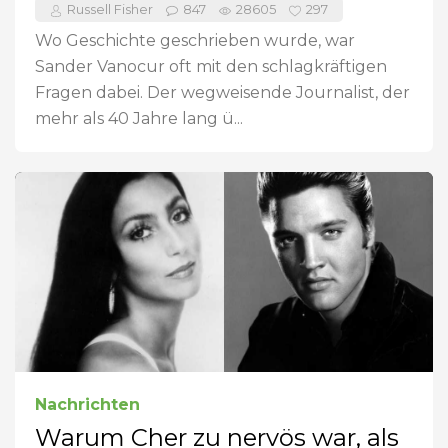
Russell Fisher
847
28605
297
Wo Geschichte geschrieben wurde, war
Sander Vanocur oft mit den schlagkräftigen
Fragen dabei. Der wegweisende Journalist, der
mehr als 40 Jahre lang ü...
Nachrichten
Warum Cher zu nervös war, als