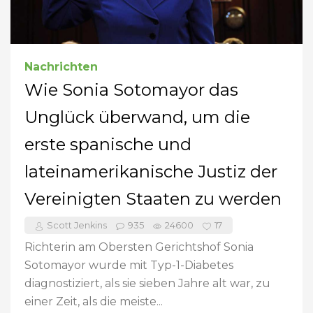
Nachrichten
Wie Sonia Sotomayor das
Unglück überwand, um die
erste spanische und
lateinamerikanische Justiz der
Vereinigten Staaten zu werden
Scott Jenkins
935
24600
17
Richterin am Obersten Gerichtshof Sonia
Sotomayor wurde mit Typ-1-Diabetes
diagnostiziert, als sie sieben Jahre alt war, zu
einer Zeit, als die meiste...