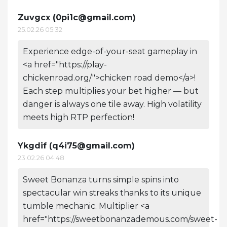
Zuvgcx (
0pi1c@gmail.com
)
25.02.26 05:32
Experience edge-of-your-seat gameplay in
<a href="https://play-
chickenroad.org/">chicken road demo</a>!
Each step multiplies your bet higher — but
danger is always one tile away. High volatility
meets high RTP perfection!
Ykgdif (
q4i75@gmail.com
)
23.02.26 04:48
Sweet Bonanza turns simple spins into
spectacular win streaks thanks to its unique
tumble mechanic. Multiplier <a
href="https://sweetbonanzademous.com/sweet-