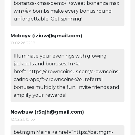
bonanza-xmas-demo/">sweet bonanza max
win</a> bombs make every bonus round
unforgettable. Get spinning!
Mcboyv (
iziuw@gmail.com
)
19.02.26 22:18
Illuminate your evenings with glowing
jackpots and bonuses. In <a
href="https://crowncoinsus.com/crowncoins-
casino-app/">crowncoins</a>, referral
bonuses multiply the fun. Invite friends and
amplify your rewards!
Nowbuw (
r5qjh@gmail.com
)
12.02.26 19:55
betmgm Maine <a href="https://betmgm-