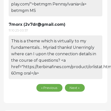
play.com/">betmgm Pennsylvania</a>
betmgm MS
7morx (
2v7dr@gmail.com
)
11.10.25 03:57
This is a theme which is virtually to my
fundamentals… Myriad thanks! Unerringly
where can I upon the connection details in
the course of questions? <a
href="https://terbinafines.com/product/orlistat.htm
60mg oral</a>
« Previous
Next »