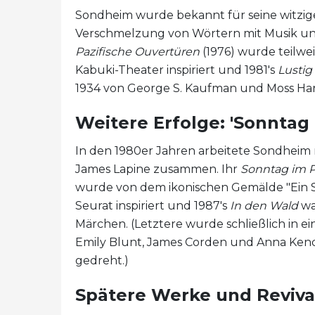
Sondheim wurde bekannt für seine witzige
Verschmelzung von Wörtern mit Musik und 
Pazifische Ouvertüren
(1976) wurde teilwe
Kabuki-Theater inspiriert und 1981's
Lustig 
1934 von George S. Kaufman und Moss Hart
Weitere Erfolge: 'Sonntag 
In den 1980er Jahren arbeitete Sondheim
James Lapine zusammen. Ihr
Sonntag im P
wurde von dem ikonischen Gemälde "Ein S
Seurat inspiriert und 1987's
In den Wald
wa
Märchen. (Letztere wurde schließlich in e
Emily Blunt, James Corden und Anna Kend
gedreht.)
Spätere Werke und Revivals: