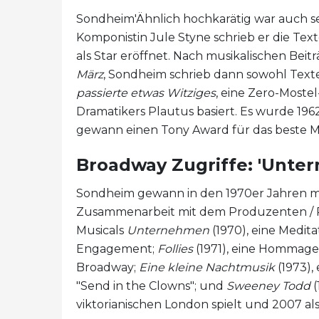
Sondheim'Ähnlich hochkarätig war auch s
Komponistin Jule Styne schrieb er die Tex
als Star eröffnet. Nach musikalischen Beitr
März
, Sondheim schrieb dann sowohl Texte
passierte etwas Witziges
, eine Zero-Moste
Dramatikers Plautus basiert. Es wurde 1962 
gewann einen Tony Award für das beste Mu
Broadway Zugriffe: 'Unte
Sondheim gewann in den 1970er Jahren me
Zusammenarbeit mit dem Produzenten / Reg
Musicals
Unternehmen
(1970), eine Medit
Engagement;
Follies
(1971), eine Hommage 
Broadway;
Eine kleine Nachtmusik
(1973),
"Send in the Clowns"; und
Sweeney Todd
(
viktorianischen London spielt und 2007 al