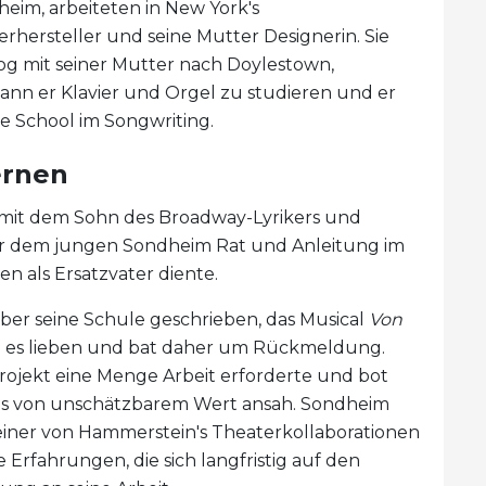
heim, arbeiteten in New York's
erhersteller und seine Mutter Designerin. Sie
og mit seiner Mutter nach Doylestown,
ann er Klavier und Orgel zu studieren und er
ge School im Songwriting.
ernen
 mit dem Sohn des Broadway-Lyrikers und
er dem jungen Sondheim Rat und Anleitung im
n als Ersatzvater diente.
ber seine Schule geschrieben, das Musical
Von
de es lieben und bat daher um Rückmeldung.
ojekt eine Menge Arbeit erforderte und bot
er als von unschätzbarem Wert ansah. Sondheim
 einer von Hammerstein's Theaterkollaborationen
Erfahrungen, die sich langfristig auf den