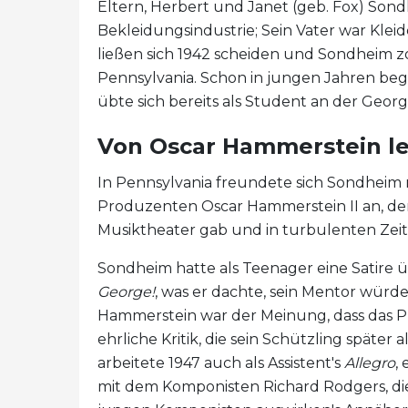
Eltern, Herbert und Janet (geb. Fox) Sond
Bekleidungsindustrie; Sein Vater war Kleid
ließen sich 1942 scheiden und Sondheim z
Pennsylvania. Schon in jungen Jahren beg
übte sich bereits als Student an der Geor
Von Oscar Hammerstein l
In Pennsylvania freundete sich Sondheim
Produzenten Oscar Hammerstein II an, d
Musiktheater gab und in turbulenten Zeite
Sondheim hatte als Teenager eine Satire ü
George!
, was er dachte, sein Mentor wür
Hammerstein war der Meinung, dass das Pr
ehrliche Kritik, die sein Schützling spät
arbeitete 1947 auch als Assistent's
Allegro
,
mit dem Komponisten Richard Rodgers, die 