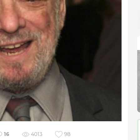
16
4013
98