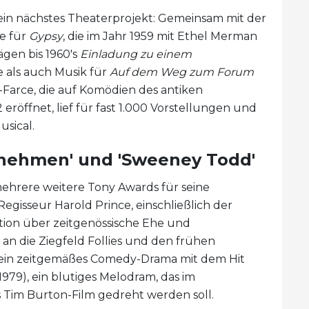
ein nächstes Theaterprojekt: Gemeinsam mit der
te für
Gyps
y
, die im Jahr 1959 mit Ethel Merman
ägen bis 1960's
Einladung zu einem
 als auch Musik für
Auf dem Weg zum Forum
l-Farce, die auf Komödien des antiken
eröffnet, lief für fast 1.000 Vorstellungen und
sical.
rnehmen' und 'Sweeney Todd'
hrere weitere Tony Awards für seine
isseur Harold Prince, einschließlich der
ation über zeitgenössische Ehe und
an die Ziegfeld Follies und den frühen
 ein zeitgemäßes Comedy-Drama mit dem Hit
1979), ein blutiges Melodram, das im
s Tim Burton-Film gedreht werden soll.