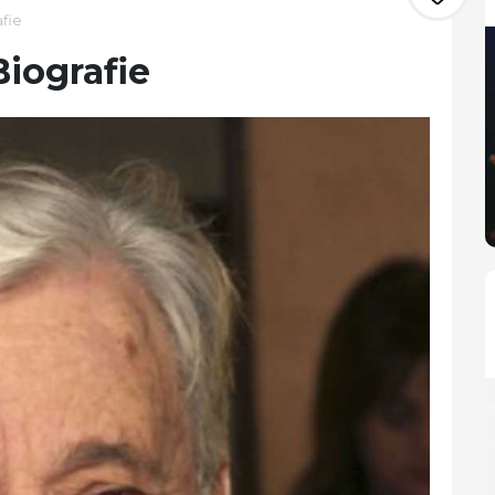
fie
iografie