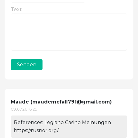
Text
Senden
Maude (
maudemcfall791@gmail.com
)
09.07.26 16:25
References: Legiano Casino Meinungen
https://rusnor.org/