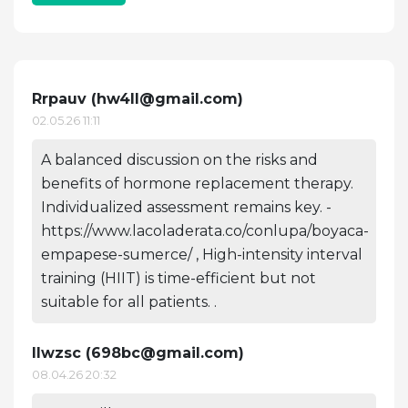
Rrpauv (
hw4ll@gmail.com
)
02.05.26 11:11
A balanced discussion on the risks and
benefits of hormone replacement therapy.
Individualized assessment remains key. -
https://www.lacoladerata.co/conlupa/boyaca-
empapese-sumerce/ , High-intensity interval
training (HIIT) is time-efficient but not
suitable for all patients. .
Ilwzsc (
698bc@gmail.com
)
08.04.26 20:32