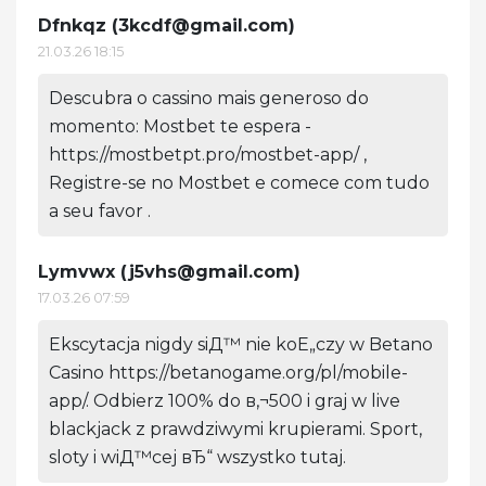
Dfnkqz (
3kcdf@gmail.com
)
21.03.26 18:15
Descubra o cassino mais generoso do
momento: Mostbet te espera -
https://mostbetpt.pro/mostbet-app/ ,
Registre-se no Mostbet e comece com tudo
a seu favor .
Lymvwx (
j5vhs@gmail.com
)
17.03.26 07:59
Ekscytacja nigdy siД™ nie koЕ„czy w Betano
Casino https://betanogame.org/pl/mobile-
app/. Odbierz 100% do в‚¬500 i graj w live
blackjack z prawdziwymi krupierami. Sport,
sloty i wiД™cej вЂ“ wszystko tutaj.