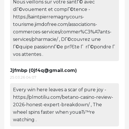
Nous veillons sur votre santГ© avec
dГ©vouement et compГ©tence -
https://saintpierremagnycours-
tourisme.jimdofree.com/associations-
commerces-services/commer%C3%A7ants-
services/pharmacie/ , DГ©couvrez une
Г©quipe passionnГ©e prГЄte Г rГ©pondre Г
vos attentes .
Jjfmbp (
0jf4q@gmail.com
)
25.03.26 04:07
Every win here leaves a scar of pure joy -
https://plmotiliu.com/betano-casino-review-
2026-honest-expert-breakdown/ , The
wheel spins faster when youвЂ™re
watching .