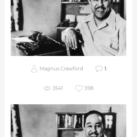
Magnus Crawford
1
3541
398