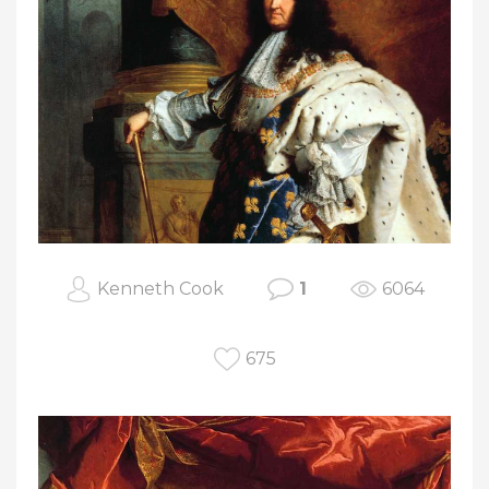
Kenneth Cook
1
6064
675