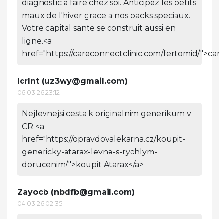
diagnostic a faire chez soi. Anticipez les petits
maux de l'hiver grace a nos packs speciaux.
Votre capital sante se construit aussi en
ligne.<a
href="https://careconnectclinic.com/fertomid/">ca
Icrlnt (
uz3wy@gmail.com
)
06.03.26 23:12
Nejlevnejsi cesta k originalnim generikum v
CR <a
href="https://opravdovalekarna.cz/koupit-
genericky-atarax-levne-s-rychlym-
dorucenim/">koupit Atarax</a>
Zayocb (
nbdfb@gmail.com
)
04.03.26 02:35