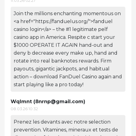
11.03.26 02:27
Join the millions enchanting momentous on
<a href="https://fanduelus.org/">fanduel
casino login</a> – the #1 legitimate pelf
casino app in America. Respite c start your
$1000 OPERATE IT AGAIN hand-out and
deny b decrease every make up, hand and
rotate into real banknotes rewards. Firm
payouts, gigantic jackpots, and habitual
action – download FanDuel Casino again and
start playing like a pro today!
Wqlmnt (
8nrnp@gmail.com
)
08.03.26 10:32
Prenez les devants avec notre selection
prevention. Vitamines, mineraux et tests de