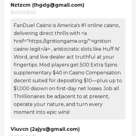
Nztzcm (
lhgdg@gmail.com
)
12.03.26 12:00
FanDuel Casino is America's #1 online casino,
delivering direct thrills with <a
href="https://ignitiongame.org/">ignition
casino legit</a> , aristocratic slots like Huff N'
Word, and live dealer act truthful at your
fingertips. Mod players get 500 Extra Spins
supplementary $40 in Casino Compensation
decent suited for depositing $10—plus up to
$1,000 disown on first-day net losses. Job all
Thrillionaires: be adjacent to at present,
operate your nature, and turn every
moment into epic wins!
Viuvcn (
2ajyx@gmail.com
)