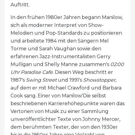
Auftritt.
In den frühen 1980er Jahren begann Manilow,
sich als moderner Interpret von Show-
Melodien und Pop-Standards zu positionieren
und arbeitete 1984 mit den Sängern Mel
Torme und Sarah Vaughan sowie den
erfahrenen Jazz-Instrumentalisten Gerry
Mulligan und Shelly Manne zusammen's
02:00
Uhr Paradise Cafe
. Diesen Weg beschritt er
1987's
Swing Street
und 1991's
Showstopper
,
auf dem er mit Michael Crawford und Barbara
Cook sang. Einer von Manilow'Die selbst
beschriebenen Karrierehöhepunkte waren das
Vertonen von Musik zu einer Sammlung
unveröffentlichter Texte von Johnny Mercer,
dem berühmten Texter, der von den 1930er
bis in die 1950er Jahre eine Vielzahl von