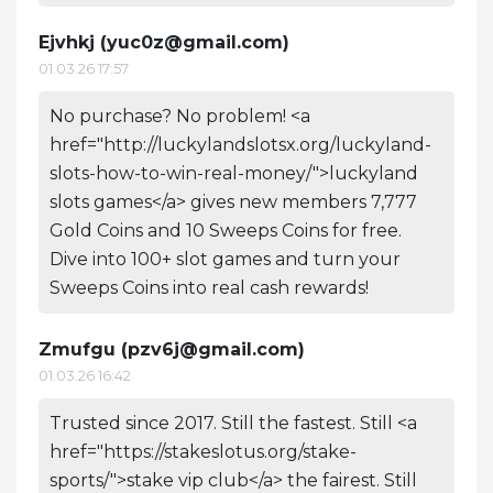
Ejvhkj (
yuc0z@gmail.com
)
01.03.26 17:57
No purchase? No problem! <a
href="http://luckylandslotsx.org/luckyland-
slots-how-to-win-real-money/">luckyland
slots games</a> gives new members 7,777
Gold Coins and 10 Sweeps Coins for free.
Dive into 100+ slot games and turn your
Sweeps Coins into real cash rewards!
Zmufgu (
pzv6j@gmail.com
)
01.03.26 16:42
Trusted since 2017. Still the fastest. Still <a
href="https://stakeslotus.org/stake-
sports/">stake vip club</a> the fairest. Still