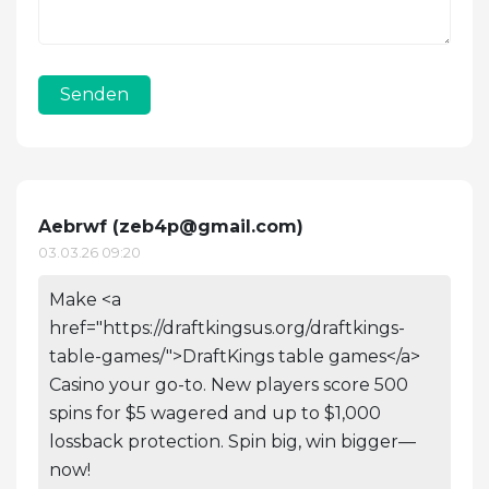
Senden
Aebrwf (
zeb4p@gmail.com
)
03.03.26 09:20
Make <a
href="https://draftkingsus.org/draftkings-
table-games/">DraftKings table games</a>
Casino your go-to. New players score 500
spins for $5 wagered and up to $1,000
lossback protection. Spin big, win bigger—
now!