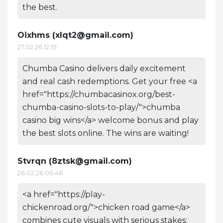
the best.
Oixhms (
xlqt2@gmail.com
)
27.02.26 12:19
Chumba Casino delivers daily excitement
and real cash redemptions. Get your free <a
href="https://chumbacasinox.org/best-
chumba-casino-slots-to-play/">chumba
casino big wins</a> welcome bonus and play
the best slots online. The wins are waiting!
Stvrqn (
8ztsk@gmail.com
)
26.02.26 06:46
<a href="https://play-
chickenroad.org/">chicken road game</a>
combines cute visuals with serious stakes: