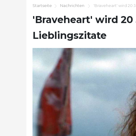
Startseite
Nachrichten
'Braveheart' wird 20 J
'Braveheart' wird 20
Lieblingszitate