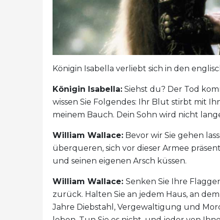
Königin Isabella verliebt sich in den engli
Königin Isabella:
Siehst du? Der Tod komm
wissen Sie Folgendes: Ihr Blut stirbt mit Ih
meinem Bauch. Dein Sohn wird nicht lange
William Wallace:
Bevor wir Sie gehen las
überqueren, sich vor dieser Armee präsent
und seinen eigenen Arsch küssen.
William Wallace:
Senken Sie Ihre Flagge
zurück. Halten Sie an jedem Haus, an de
Jahre Diebstahl, Vergewaltigung und Mor
leben. Tun Sie es nicht, und jeder von Ihn