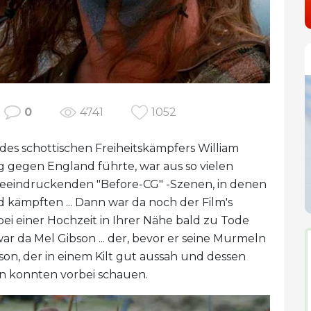
0
4741
1052
 des schottischen Freiheitskämpfers William
eg gegen England führte, war aus so vielen
 beeindruckenden "Before-CG" -Szenen, in denen
d kämpften ... Dann war da noch der Film's
bei einer Hochzeit in Ihrer Nähe bald zu Tode
r da Mel Gibson ... der, bevor er seine Murmeln
on, der in einem Kilt gut aussah und dessen
en konnten vorbei schauen.