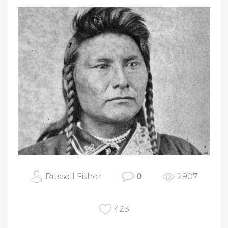
Russell Fisher
0
2907
423