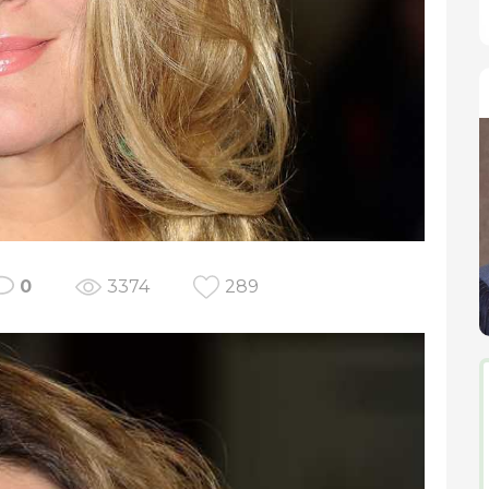
0
3374
289