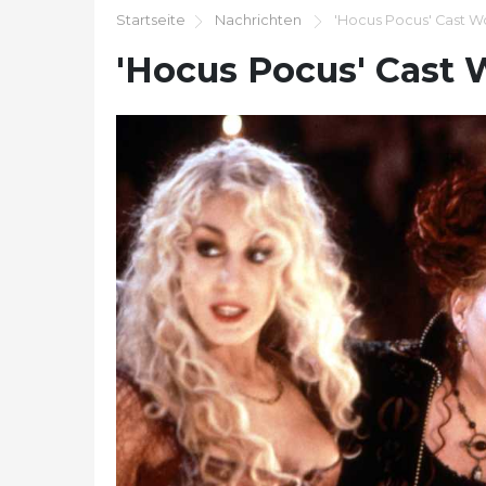
Startseite
Nachrichten
'Hocus Pocus' Cast Wo 
'Hocus Pocus' Cast W