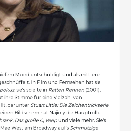
chiefem Mund entschuldigt und als mittlere
schnüffelt. In Film und Fernsehen hat sie
pokus
, sie's spielte in
Ratten Rennen
(2001),
t ihre Stimme für eine Vielzahl von
llt, darunter
Stuart Little: Die Zeichentrickserie
,
leinen Bildschirm hat Najimy die Hauptrolle
chrank
,
Das große C
,
Veep
und viele mehr. Sie's
ls Mae West am Broadway auf's
Schmutzige