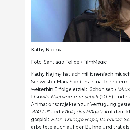
Kathy Najimy
Foto: Santiago Felipe / FilmMagic
Kathy Najimy hat sich millionenfach mit s
Schwester Mary Sanderson nach Kindern ge
weiterhin Erfolge erzielt. Schon seit
Hokus
Disney's
Nachkommenschaft
(2015) und ha
Animationsprojekten zur Verfügung geste
WALL-E
und
König des Hügels
. Auf dem k
gespielt
Ellen
,
Chicago Hope
,
Veronica's S
arbeitete auch auf der Bühne und trat a