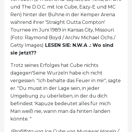
und The D.O.C. mit Ice Cube, Eazy-E und MC
Ren) hinter der Bühne in der Kemper Arena
während ihrer 'Straight Outta Compton'
Tournee im Juni 1989 in Kansas City, Missouri.
(Foto: Raymond Boyd / Archiv Michael Ochs /
Getty Images)
LESEN SIE: N.W.A .: Wo sind
sie jetzt??
Trotz seines Erfolges hat Cube nichts
dagegen'Seine Wurzeln habe ich nicht
vergessen. "Ich behalte das Feuer in mir", sagte
er. "Du musst in der Lage sein, in jeder
Umgebung zu überleben, in der du dich
befindest 'Kapuze bedeutet alles für mich.
Man weiß nie, wann man da hinten landen
könnte. "
(Profilfoto von Ice Cube von Munawar Hosain /