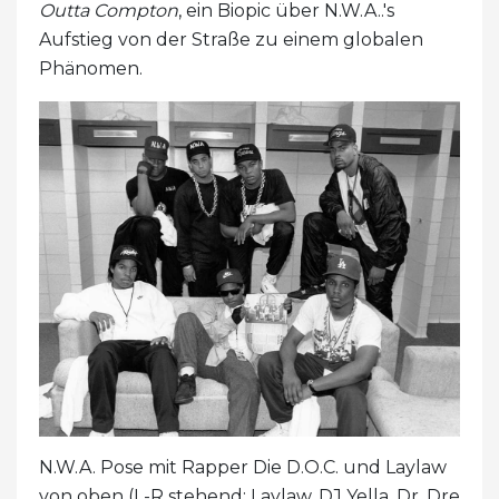
Outta Compton
, ein Biopic über N.W.A..'s
Aufstieg von der Straße zu einem globalen
Phänomen.
N.W.A. Pose mit Rapper Die D.O.C. und Laylaw
von oben (L-R stehend: Laylaw, DJ Yella, Dr. Dre