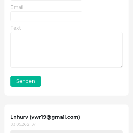
Email
Text
Senden
Lnhurv (
vwr19@gmail.com
)
03.05.26 21:57