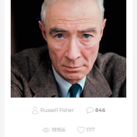
Russell Fisher
846
18956
1117