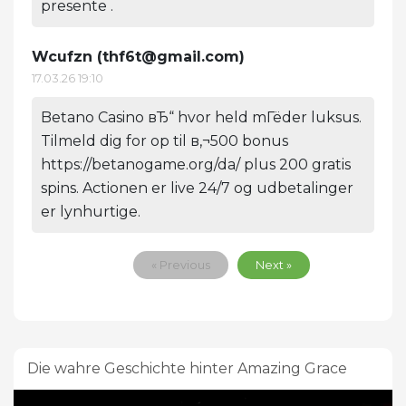
presente .
Wcufzn (
thf6t@gmail.com
)
17.03.26 19:10
Betano Casino вЂ“ hvor held mГёder luksus.
Tilmeld dig for op til в‚¬500 bonus
https://betanogame.org/da/ plus 200 gratis
spins. Actionen er live 24/7 og udbetalinger
er lynhurtige.
« Previous
Next »
Die wahre Geschichte hinter Amazing Grace