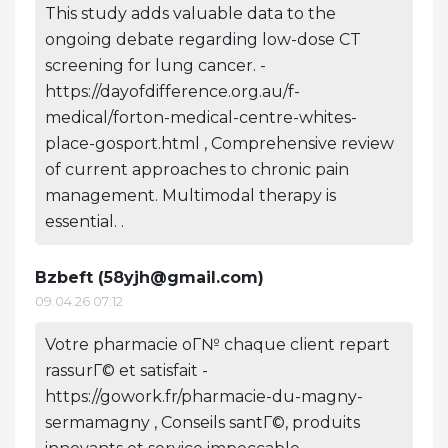
This study adds valuable data to the
ongoing debate regarding low-dose CT
screening for lung cancer. -
https://dayofdifference.org.au/f-
medical/forton-medical-centre-whites-
place-gosport.html , Comprehensive review
of current approaches to chronic pain
management. Multimodal therapy is
essential. .
Bzbeft (
58yjh@gmail.com
)
09.04.26 07:12
Votre pharmacie oГ№ chaque client repart
rassurГ© et satisfait -
https://gowork.fr/pharmacie-du-magny-
sermamagny , Conseils santГ©, produits