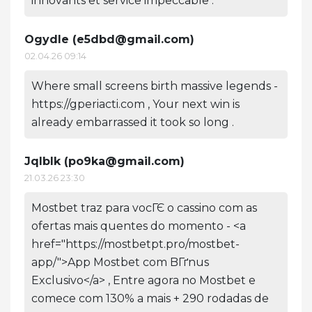
innovants et service impeccable .
Ogydle (
e5dbd@gmail.com
)
02.04.26 09:14
Where small screens birth massive legends -
https://gperiacti.com , Your next win is
already embarrassed it took so long .
Jqlblk (
po9ka@gmail.com
)
21.03.26 23:30
Mostbet traz para vocГЄ o cassino com as
ofertas mais quentes do momento - <a
href="https://mostbetpt.pro/mostbet-
app/">App Mostbet com BГґnus
Exclusivo</a> , Entre agora no Mostbet e
comece com 130% a mais + 290 rodadas de