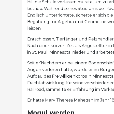
Hill die Schule verlassen musste, um zu a
betrieb. Während seines Studiums bei Rev
Englisch unterrichtete, sicherte er sich di
Begabung für Algebra und Geometrie würd
leisten.
Entschlossen, Tierfänger und Pelzhändler z
Nach einer kurzen Zeit als Angestellter in
in St. Paul, Minnesota, nieder und arbeite
Seit er'Nachdem er bei einem Bogenschieß
Augen verloren hatte, wurde er im Bürge
Aufbau des Freiwilligenkorps in Minnesot
Frachtabwicklung für seine verschiedenen A
Railroad, sammelte er Erfahrung im Verka
Er hatte Mary Theresa Mehegan im Jahr 186
Mogul werden