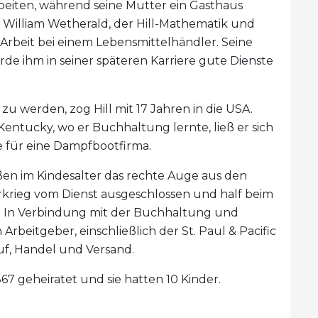
rbeiten, während seine Mutter ein Gasthaus
. William Wetherald, der Hill-Mathematik und
e Arbeit bei einem Lebensmittelhändler. Seine
e ihm in seiner späteren Karriere gute Dienste
u werden, zog Hill mit 17 Jahren in die USA.
 Kentucky, wo er Buchhaltung lernte, ließ er sich
te für eine Dampfbootfirma.
en im Kindesalter das rechte Auge aus den
rkrieg vom Dienst ausgeschlossen und half beim
a. In Verbindung mit der Buchhaltung und
rbeitgeber, einschließlich der St. Paul & Pacific
uf, Handel und Versand.
7 geheiratet und sie hatten 10 Kinder.