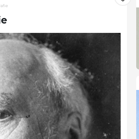
rafie
ie