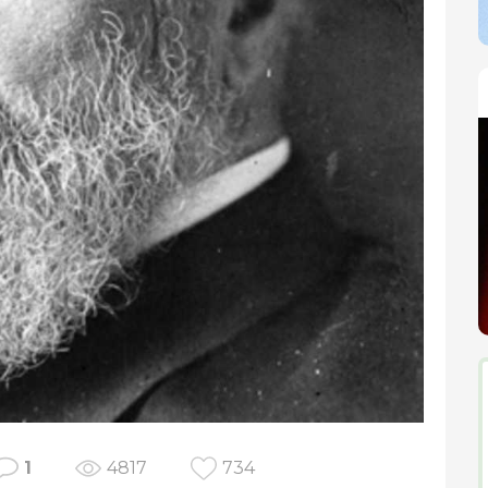
1
4817
734