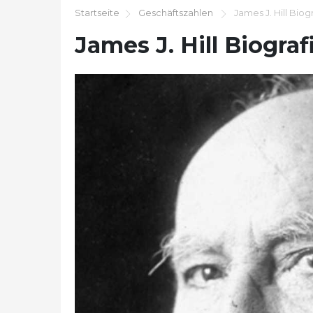
Startseite
Geschäftszahlen
James J. Hill Biog
James J. Hill Biograf