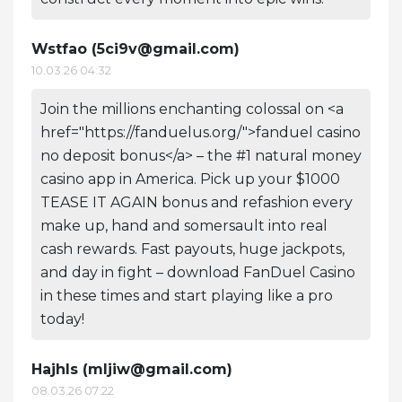
Wstfao (
5ci9v@gmail.com
)
10.03.26 04:32
Join the millions enchanting colossal on <a
href="https://fanduelus.org/">fanduel casino
no deposit bonus</a> – the #1 natural money
casino app in America. Pick up your $1000
TEASE IT AGAIN bonus and refashion every
make up, hand and somersault into real
cash rewards. Fast payouts, huge jackpots,
and day in fight – download FanDuel Casino
in these times and start playing like a pro
today!
Hajhls (
mljiw@gmail.com
)
08.03.26 07:22