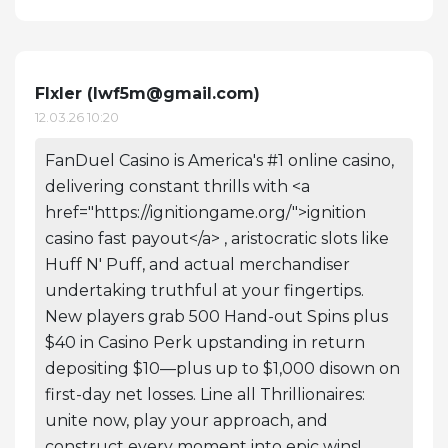
Flxler (
lwf5m@gmail.com
)
12.03.26 10:20
FanDuel Casino is America's #1 online casino,
delivering constant thrills with <a
href="https://ignitiongame.org/">ignition
casino fast payout</a> , aristocratic slots like
Huff N' Puff, and actual merchandiser
undertaking truthful at your fingertips.
New players grab 500 Hand-out Spins plus
$40 in Casino Perk upstanding in return
depositing $10—plus up to $1,000 disown on
first-day net losses. Line all Thrillionaires:
unite now, play your approach, and
construct every moment into epic wins!