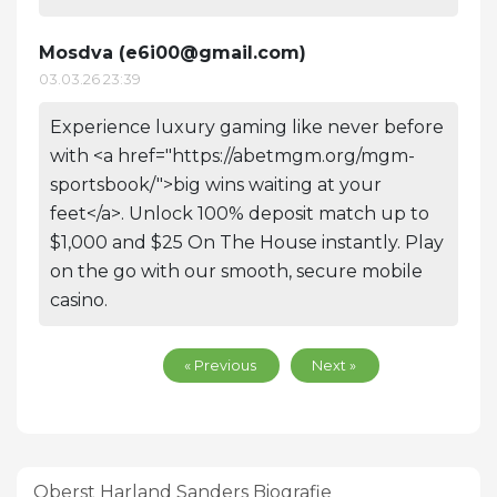
Mosdva (
e6i00@gmail.com
)
03.03.26 23:39
Experience luxury gaming like never before
with <a href="https://abetmgm.org/mgm-
sportsbook/">big wins waiting at your
feet</a>. Unlock 100% deposit match up to
$1,000 and $25 On The House instantly. Play
on the go with our smooth, secure mobile
casino.
« Previous
Next »
Oberst Harland Sanders Biografie