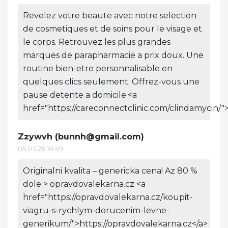
Revelez votre beaute avec notre selection
de cosmetiques et de soins pour le visage et
le corps. Retrouvez les plus grandes
marques de parapharmacie a prix doux. Une
routine bien-etre personnalisable en
quelques clics seulement. Offrez-vous une
pause detente a domicile.<a
href="https://careconnectclinic.com/clindamycin/"
Zzywvh (
bunnh@gmail.com
)
05.03.26 18:49
Originalni kvalita – genericka cena! Az 80 %
dole > opravdovalekarna.cz <a
href="https://opravdovalekarna.cz/koupit-
viagru-s-rychlym-dorucenim-levne-
generikum/">https://opravdovalekarna.cz</a>