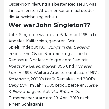
Oscar-Nominierung als bester Regisseur, was
ihn zum ersten Afroamerikaner machte, der
die Auszeichnung erhielt.
Wer war John Singleton??
John Singleton wurde am 6. Januar 1968 in Los
Angeles, Kalifornien, geboren. Sein
Spielfilmdebüt 1991,
Jungs in der Gegend
,
erhielt eine Oscar-Nominierung als bester
Regisseur. Singleton folgte dem Sieg mit
Poetische Gerechtigkeit
1993 und
Höheres
Lernen
1995. Weitere Arbeiten umfassen 1997's
Rosenholz
, 2000's
Welle
Remake und 2001's
Baby Boy
. Im Jahr 2005 produzierte er
Hustle
& Flow
und gerichtet
Vier Brüder
. Der
Filmemacher starb am 29. April 2019 nach
einem Schlaganfall.