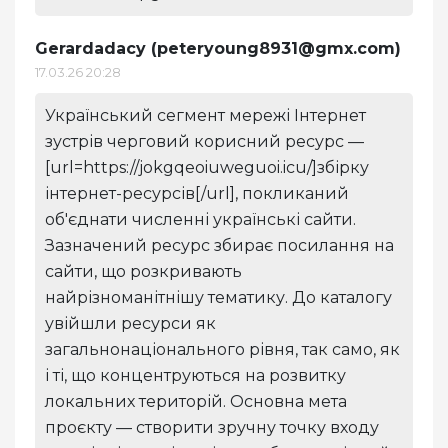
Gerardadacy (
peteryoung8931@gmx.com
)
17.03.26 20:28
Український сегмент мережі Інтернет
зустрів черговий корисний ресурс —
[url=https://jokgqeoiuweguoi.icu/]збірку
інтернет-ресурсів[/url], покликаний
об'єднати численні українські сайти.
Зазначений ресурс збирає посилання на
сайти, що розкривають
найрізноманітнішу тематику. До каталогу
увійшли ресурси як
загальнонаціонального рівня, так само, як
і ті, що концентруються на розвитку
локальних територій. Основна мета
проєкту — створити зручну точку входу