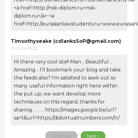
<a href=http://nsk-diplom.ru>nsk-
diplom.ru</a> <a
href=http://eurasianlawstudents.ru>www.eurasian
Timsothyseake (
cdlanksSoP@gmail.com
)
15.03.24 09:22
Hi there very cool site!! Man .. Beautiful ..
Amazing .. I'll bookmark your blog and take
the feeds also? I'm satisfied to seek out so
many useful information right here within
the put up, we want develop more
techniques on this regard, thanks for
sharing. . . . . . https://images.google.be/url?
sa=t&url=https://didvirtualnumbers.com/tr/
« Previous
Next »