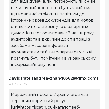
для відвідувачів, які потребують якісний
вітчизняний контент на будь-який смак:
від новинної стрічки та політики до
історичних розвідок, трендів для молоді,
стилю життя, активізму та експертних
думок. Каталог орієнтований на широку
аудиторію та відкритий до співпраці з
засобами масової інформації,
журналістами та бізнес-партнерами, які
прагнуть бути помітними в українському
інформаційному полі
Davidfrate (
andrea-zhang0562@gmx.com
)
14.03.26 15:58
Мережевий простір України отримав
черговий корисний ресурс —
[url=https://lscatin.icu/]каталог веб-