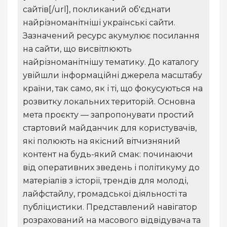
сайтів[/url], покликаний об'єднати
найрізноманітніші українські сайти.
Зазначений ресурс акумулює посилання
на сайти, що висвітлюють
найрізноманітнішу тематику. До каталогу
увійшли інформаційні джерела масштабу
країни, так само, як і ті, що фокусуються на
розвитку локальних територій. Основна
мета проєкту — запропонувати простий
стартовий майданчик для користувачів,
які полюють на якісний вітчизняний
контент на будь-який смак: починаючи
від оперативних зведень і політикуму до
матеріалів з історії, трендів для молоді,
лайфстайлу, громадської діяльності та
публіцистики. Представлений навігатор
розрахований на масового відвідувача та