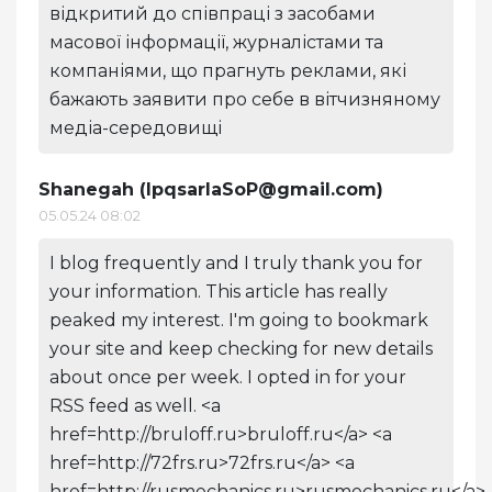
відкритий до співпраці з засобами
масової інформації, журналістами та
компаніями, що прагнуть реклами, які
бажають заявити про себе в вітчизняному
медіа-середовищі
Shanegah (
lpqsarlaSoP@gmail.com
)
05.05.24 08:02
I blog frequently and I truly thank you for
your information. This article has really
peaked my interest. I'm going to bookmark
your site and keep checking for new details
about once per week. I opted in for your
RSS feed as well. <a
href=http://bruloff.ru>bruloff.ru</a> <a
href=http://72frs.ru>72frs.ru</a> <a
href=http://rusmechanics.ru>rusmechanics.ru</a>