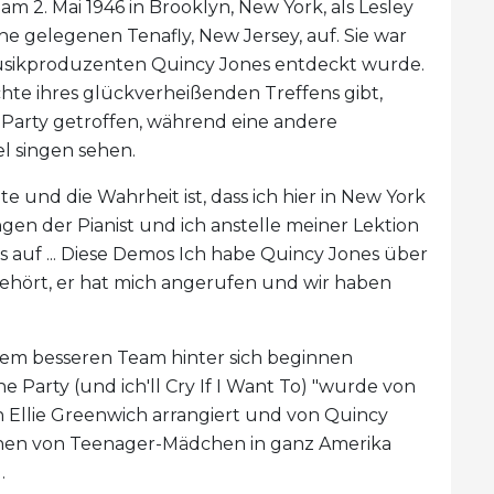
m 2. Mai 1946 in Brooklyn, New York, als Lesley
e gelegenen Tenafly, New Jersey, auf. Sie war
n Musikproduzenten Quincy Jones entdeckt wurde.
te ihres glückverheißenden Treffens gibt,
er Party getroffen, während eine andere
l singen sehen.
e und die Wahrheit ist, dass ich hier in New York
gen der Pianist und ich anstelle meiner Lektion
os auf ... Diese Demos Ich habe Quincy Jones über
ugehört, er hat mich angerufen und wir haben
inem besseren Team hinter sich beginnen
ne Party (und ich'll Cry If I Want To) "wurde von
n Ellie Greenwich arrangiert und von Quincy
ionen von Teenager-Mädchen in ganz Amerika
.