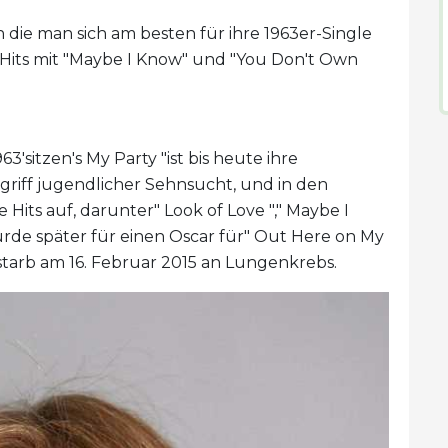
n die man sich am besten für ihre 1963er-Single
ch Hits mit "Maybe I Know" und "You Don't Own
63'sitzen's My Party "ist bis heute ihre
griff jugendlicher Sehnsucht, und in den
its auf, darunter" Look of Love "," Maybe I
rde später für einen Oscar für" Out Here on My
 starb am 16. Februar 2015 an Lungenkrebs.