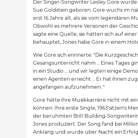
Der Singer-Songwriter Lesley Gore wurde a
Sue Goldstein geboren. Gore wuchs im nah
erst 16 Jahre alt, als sie vom legendäre
Obwohl es mehrere Versionen der Geschich
sagte eine Quelle, sie hätten sich auf ein
behauptet, Jones habe Gore in einem Hote
Wie Gore sich erinnerte: "Die Kurzgeschicht
Gesangsunterricht nahm ... Eines Tages gin
in ein Studio ... und wir legten einige Dem
einen Agenten erreicht ... Er hat ihnen z
angefangen aufzunehmen. "
Gore hätte ihre Musikkarriere nicht mit e
können. Ihre erste Single, 1963'sitzen's Mei
der berühmten Brill Building-Songwriteri
Jones produziert. Der Song fand bei Mill
Anklang und wurde über Nacht ein Erfolg