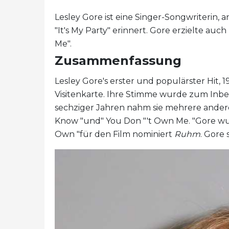
Lesley Gore ist eine Singer-Songwriterin, a
"It's My Party" erinnert. Gore erzielte au
Me".
Zusammenfassung
Lesley Gore's erster und populärster Hit, 19
Visitenkarte. Ihre Stimme wurde zum Inbe
sechziger Jahren nahm sie mehrere andere H
Know "und" You Don "'t Own Me. "Gore wu
Own "für den Film nominiert
Ruhm
. Gore