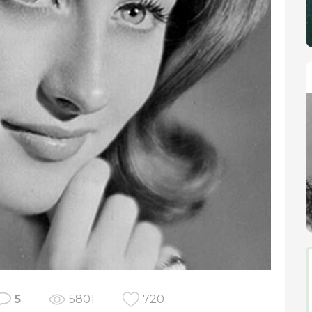
5
5801
720