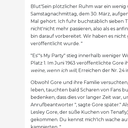
Blut'Sein plötzlicher Ruhm war ein wenig
Samstagnachmittag, dem 30. März, aufgen
Mal gehört. Ich fuhr buchstäblich sieben 
nicht'nicht mehr passieren, also als es anf
bin darauf vorbereitet. Wir haben es nicht 
veröffentlicht wurde. "
"Es'"s My Party" stieg innerhalb weniger W
Platz 1. Im Juni 1963 veröffentlichte Gore
weine, wenn ich will
, Erreichen der Nr. 24
Obwohl Gore und ihre Familie versuchten
leben, tauchten bald Scharen von Fans bu
bedenken, dass dies vor langer Zeit war, u
Anrufbeantworter ", sagte Gore später." Al
Lesley Gore, der süße Kuchen von Tenafly,
gekommen. Du kennst mich'Ich wache auf 
kampierten. "