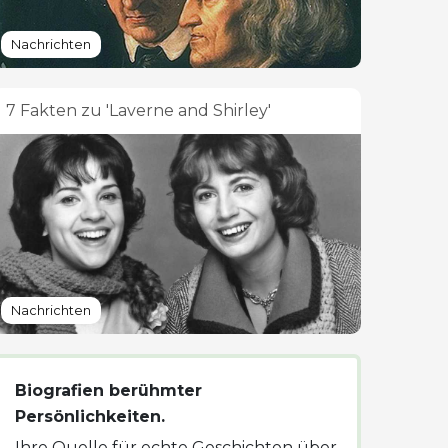
Nachrichten
7 Fakten zu 'Laverne and Shirley'
Nachrichten
Biografien berühmter
Persönlichkeiten.
Ihre Quelle für echte Geschichten über