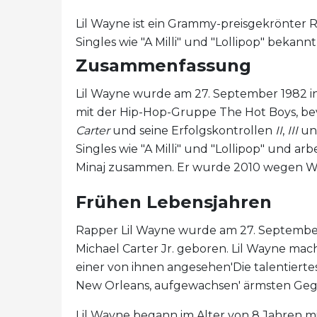
Lil Wayne ist ein Grammy-preisgekrönter R
Singles wie "A Milli" und "Lollipop" bekannt 
Zusammenfassung
Lil Wayne wurde am 27. September 1982 in
mit der Hip-Hop-Gruppe The Hot Boys, bevo
Carter
und seine Erfolgskontrollen
II
,
III
u
Singles wie "A Milli" und "Lollipop" und ar
Minaj zusammen. Er wurde 2010 wegen Waf
Frühen Lebensjahren
Rapper Lil Wayne wurde am 27. September 
Michael Carter Jr. geboren. Lil Wayne mach
einer von ihnen angesehen'Die talentiertest
New Orleans, aufgewachsen' ärmsten Ge
Lil Wayne begann im Alter von 8 Jahren m