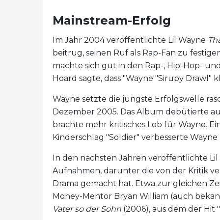
Mainstream-Erfolg
Im Jahr 2004 veröffentlichte Lil Wayne
Tha
beitrug, seinen Ruf als Rap-Fan zu festigen
machte sich gut in den Rap-, Hip-Hop- un
Hoard sagte, dass "Wayne'"Sirupy Drawl" k
Wayne setzte die jüngste Erfolgswelle rasc
Dezember 2005. Das Album debütierte auf
brachte mehr kritisches Lob für Wayne. Ein
Kinderschlag "Soldier" verbesserte Wayne 
In den nächsten Jahren veröffentlichte L
Aufnahmen, darunter die von der Kritik v
Drama gemacht hat. Etwa zur gleichen Z
Money-Mentor Bryan William (auch bekann
Vater so der Sohn
(2006), aus dem der Hit "