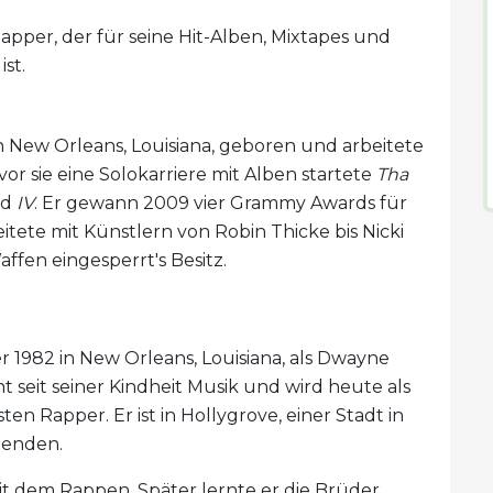
apper, der für seine Hit-Alben, Mixtapes und
ist.
 New Orleans, Louisiana, geboren und arbeitete
r sie eine Solokarriere mit Alben startete
Tha
nd
IV
. Er gewann 2009 vier Grammy Awards für
beitete mit Künstlern von Robin Thicke bis Nicki
fen eingesperrt's Besitz.
1982 in New Orleans, Louisiana, als Dwayne
t seit seiner Kindheit Musik und wird heute als
en Rapper. Er ist in Hollygrove, einer Stadt in
genden.
it dem Rappen. Später lernte er die Brüder