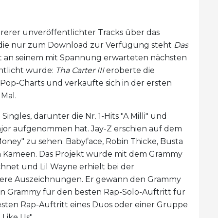
rerer unveröffentlichter Tracks über das
P, die nur zum Download zur Verfügung steht
Das
it an seinem mit Spannung erwarteten nächsten
ntlicht wurde:
Tha Carter III
eroberte die
 Pop-Charts und verkaufte sich in der ersten
 Mal.
ingles, darunter die Nr. 1-Hits "A Milli" und
c Major aufgenommen hat. Jay-Z erschien auf dem
 Money" zu sehen. Babyface, Robin Thicke, Busta
 Kameen. Das Projekt wurde mit dem Grammy
net und Lil Wayne erhielt bei der
eitere Auszeichnungen. Er gewann den Grammy
en Grammy für den besten Rap-Solo-Auftritt für
 besten Rap-Auftritt eines Duos oder einer Gruppe
Like Us".