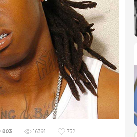
803
16391
752