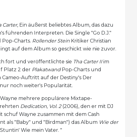
 Carter
, Ein äußerst beliebtes Album, das dazu
's führenden Interpreten. Die Single "Go D.J."
d Pop-Charts.
Rollender Stein
Kritiker Christian
lingt auf dem Album so geschickt wie nie zuvor.
h fort und veröffentlichte sie
Tha Carter II
im
 Platz 2 der
Plakatwand
Pop-Charts und
 Cameo-Auftritt auf der Destiny's Der
nur noch weiter's Popularität.
il Wayne mehrere populärere Mixtape-
erehrten
Dedication, Vol. 2
(2006), den er mit DJ
eit schuf Wayne zusammen mit dem Cash
t als "Baby" und "Birdman") das Album
Wie der
Stuntin' Wie mein Vater. "