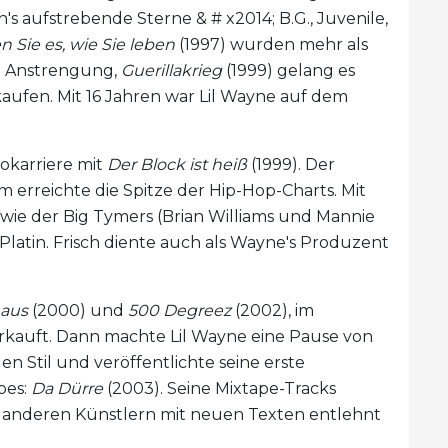
 aufstrebende Sterne & # x2014; B.G., Juvenile,
n Sie es, wie Sie leben
(1997) wurden mehr als
e Anstrengung,
Guerillakrieg
(1999) gelang es
kaufen. Mit 16 Jahren war Lil Wayne auf dem
lokarriere mit
Der Block ist heiß
(1999). Der
m erreichte die Spitze der Hip-Hop-Charts. Mit
owie der Big Tymers (Brian Williams und Mannie
Platin. Frisch diente auch als Wayne's Produzent
 aus
(2000) und
500 Degreez
(2002), im
rkauft. Dann machte Lil Wayne eine Pause von
en Stil und veröffentlichte seine erste
pes:
Da Dürre
(2003). Seine Mixtape-Tracks
n anderen Künstlern mit neuen Texten entlehnt