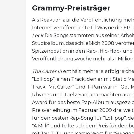
Grammy-Preisträger
Als Reaktion auf die Veröffentlichung meh
Internet veröffentlichte Lil Wayne die E
Leck
Die Songs stammten aus seiner Arbe
Studioalbum, das schließlich 2008 veröffe
Spitzenposition in den Rap-, Hip-Hop- und
Veröffentlichungswoche mehr als 1 Million
Tha Carter III
enthält mehrere erfolgreiche S
"Lollipop", einen Track, den er mit Stati
Track "Mr. Carter" und T-Pain war in "Got
Rhymes und Juelz Santana machten auch
Award für das beste Rap-Album ausgezeich
Preisverleihung im Februar 2009 drei w
für den besten Rap-Song für "Lollipop", d
"A Milli" und teilte sich den Preis für den
mit Jay-Z, T.I. und Kanye West für "Swagga 