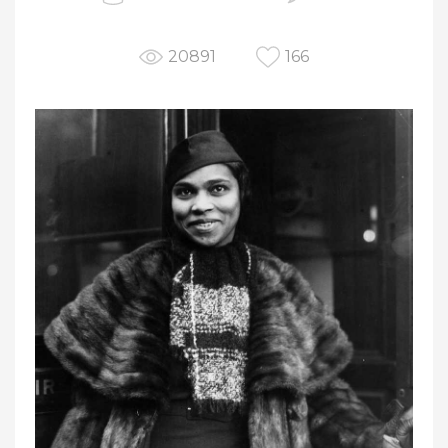
20891
166