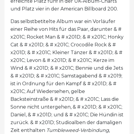
erreichte Platz fünf in der UK-Album-Charts
und Platz vier in der American Billboard 200.
Das selbstbetitelte Album war ein Vorläufer
einer Reihe von Hits für das Paar, darunter & #
x201C; Rocket Man & # x201D; & # x201C; Honky
Cat & # x201D; & # x201C; Crocodile Rock & #
x201D; & # x201C; Kleiner Tänzer & # x201D; & #
x201C; Levon & # x201D; & # x201C; Kerze im
Wind & # x201D; & # x201C; Bennie und die Jets
& # x201D; & # x201C; Samstagabend & # x2019;
ist in Ordnung für den Kampf & # x201D; & #
x201C; Auf Wiedersehen, gelbe
Backsteinstraße & # x201D; & # x201C; Lass die
Sonne nicht untergehen, & # x201D; & # x201C;
Daniel, & # x201D; und & # x201C; Die Hündin ist
zurück. & # x201D; Studioalben der damaligen
Zeit enthalten
Tumbleweed-Verbindung
,