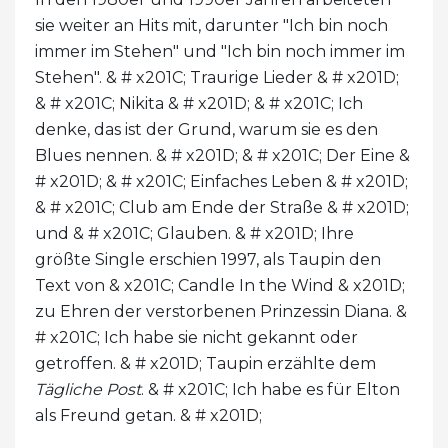
sie weiter an Hits mit, darunter "Ich bin noch
immer im Stehen" und "Ich bin noch immer im
Stehen". & # x201C; Traurige Lieder & # x201D;
& # x201C; Nikita & # x201D; & # x201C; Ich
denke, das ist der Grund, warum sie es den
Blues nennen. & # x201D; & # x201C; Der Eine &
# x201D; & # x201C; Einfaches Leben & # x201D;
& # x201C; Club am Ende der Straße & # x201D;
und & # x201C; Glauben. & # x201D; Ihre
größte Single erschien 1997, als Taupin den
Text von & x201C; Candle In the Wind & x201D;
zu Ehren der verstorbenen Prinzessin Diana. &
# x201C; Ich habe sie nicht gekannt oder
getroffen. & # x201D; Taupin erzählte dem
Tägliche Post
. & # x201C; Ich habe es für Elton
als Freund getan. & # x201D;