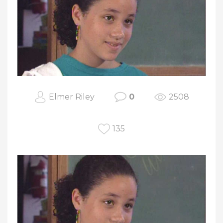
Elmer Riley
0
2508
135