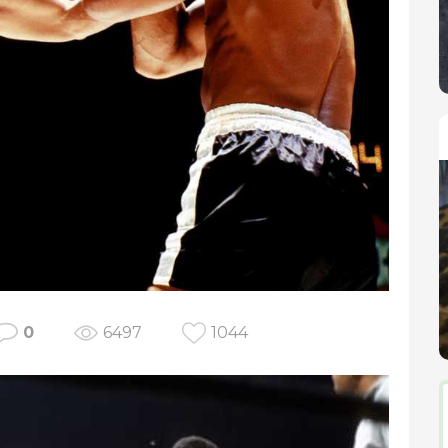
0
6497
1044