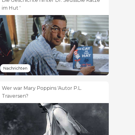
Die Geschichte hinter Dr. SeussDie Katze
im Hut '
Nachrichten
Wer war Mary Poppins 'Autor P.L.
Traversen?