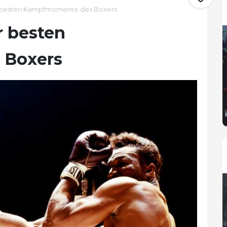
 besten Kampfmomente des Boxers
 besten
 Boxers