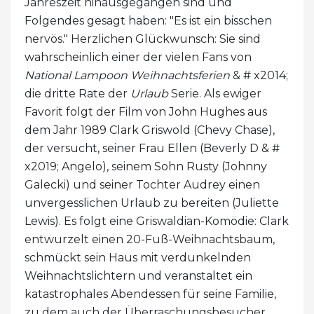
Jahreszeit hinausgegangen sind und
Folgendes gesagt haben: "Es ist ein bisschen
nervös." Herzlichen Glückwunsch: Sie sind
wahrscheinlich einer der vielen Fans von
National Lampoon Weihnachtsferien
& # x2014;
die dritte Rate der
Urlaub
Serie. Als ewiger
Favorit folgt der Film von John Hughes aus
dem Jahr 1989 Clark Griswold (Chevy Chase),
der versucht, seiner Frau Ellen (Beverly D & #
x2019; Angelo), seinem Sohn Rusty (Johnny
Galecki) und seiner Tochter Audrey einen
unvergesslichen Urlaub zu bereiten (Juliette
Lewis). Es folgt eine Griswaldian-Komödie: Clark
entwurzelt einen 20-Fuß-Weihnachtsbaum,
schmückt sein Haus mit verdunkelnden
Weihnachtslichtern und veranstaltet ein
katastrophales Abendessen für seine Familie,
zu dem auch der Überraschungsbesucher