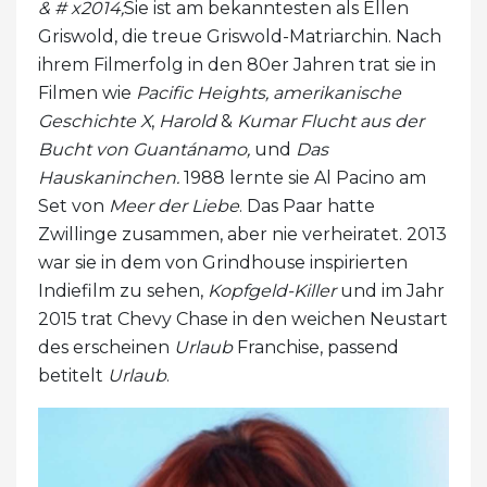
& # x2014;
Sie ist am bekanntesten als Ellen
Griswold, die treue Griswold-Matriarchin. Nach
ihrem Filmerfolg in den 80er Jahren trat sie in
Filmen wie
Pacific Heights, amerikanische
Geschichte
X
,
Harold
&
Kumar Flucht aus der
Bucht von Guantánamo,
und
Das
Hauskaninchen.
1988 lernte sie Al Pacino am
Set von
Meer der Liebe
. Das Paar hatte
Zwillinge zusammen, aber nie verheiratet. 2013
war sie in dem von Grindhouse inspirierten
Indiefilm zu sehen,
Kopfgeld-Killer
und im Jahr
2015 trat Chevy Chase in den weichen Neustart
des erscheinen
Urlaub
Franchise, passend
betitelt
Urlaub
.