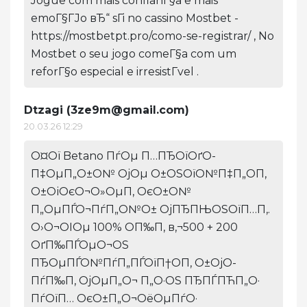
Jogue com mais confianГ§a e mais
emoГ§ГЈo вЂ“ sГі no cassino Mostbet -
https://mostbetpt.pro/como-se-registrar/ , No
Mostbet o seu jogo comeГ§a com um
reforГ§o especial e irresistГ­vel .
Dtzagi (
3ze9m@gmail.com
)
20.03.26 12:29
О¤Ої Betano ПѓОµ П…ПЂОїОґО­
П‡ОµП„О±О№ ОјОµ О±ОЅОїО№П‡П„О­П‚
О±ОіОєО¬О»ОµП‚ ОєО±О№
П„ОµПЃО¬ПѓП„О№О± ОјПЂПЊОЅОїП…П‚.
О›О¬ОІОµ 100% О­П‰П‚ в‚¬500 + 200
ОґП‰ПЃОµО¬ОЅ
ПЂОµПЃО№ПѓП„ПЃОїП†О­П‚ О±ОјО­
ПѓП‰П‚ ОјОµП„О¬ П„О·ОЅ ПЂПЃПЋП„О·
ПѓОїП… ОєО±П„О¬ОёОµПѓО·