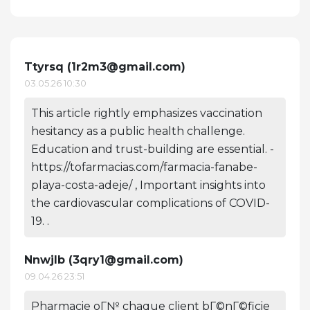
Ttyrsq (
1r2m3@gmail.com
)
03.05.26 10:30
This article rightly emphasizes vaccination
hesitancy as a public health challenge.
Education and trust-building are essential. -
https://tofarmacias.com/farmacia-fanabe-
playa-costa-adeje/ , Important insights into
the cardiovascular complications of COVID-
19. .
Nnwjlb (
3qry1@gmail.com
)
09.04.26 23:51
Pharmacie oГ№ chaque client bГ©nГ©ficie