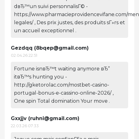
dвЂ™un suivi personnalisГ© -
https://www.pharmacieprovidencevifane.com/men
legales/ , Des prix justes, des produits sГ»rs et
un accueil exceptionnel .
Gezdqq (
8bqep@gmail.com
)
02.04.26 22:51
Fortune isnвЂ™t waiting anymore вЂ”
itвЂ™s hunting you -
http://gketorolac.com/mostbet-casino-
portugal-bonus-e-cassino-online-2026/ ,
One spin Total domination Your move .
Gxxjjv (
ruhni@gmail.com
)
22.03.26 07:33