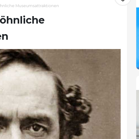
hnliche Museumsattraktionen
öhnliche
en