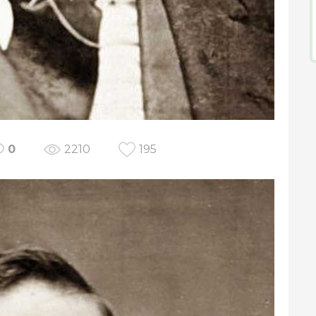
0
2210
195