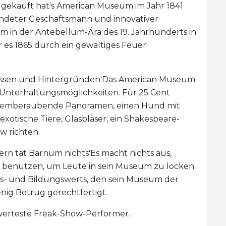
 gekauft hat's American Museum im Jahr 1841
lendeter Geschäftsmann und innovativer
in der Antebellum-Ära des 19. Jahrhunderts in
or es 1865 durch ein gewaltiges Feuer
Klassen und Hintergründen'Das American Museum
Unterhaltungsmöglichkeiten. Für 25 Cent
atemberaubende Panoramen, einen Hund mit
exotische Tiere, Glasbläser, ein Shakespeare-
 richten.
rn tat Barnum nichts'Es macht nichts aus,
 benutzen, um Leute in sein Museum zu locken.
s- und Bildungswerts, den sein Museum der
wenig Betrug gerechtfertigt.
werteste Freak-Show-Performer.