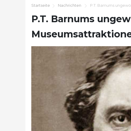
Startseite
Nachrichten
P.T. Barnums ungewö
P.T. Barnums ungew
Museumsattraktion