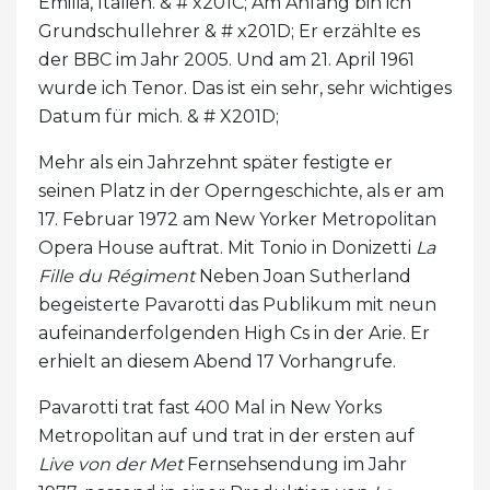
Emilia, Italien. & # x201C; Am Anfang bin ich
Grundschullehrer & # x201D; Er erzählte es
der BBC im Jahr 2005. Und am 21. April 1961
wurde ich Tenor. Das ist ein sehr, sehr wichtiges
Datum für mich. & # X201D;
Mehr als ein Jahrzehnt später festigte er
seinen Platz in der Operngeschichte, als er am
17. Februar 1972 am New Yorker Metropolitan
Opera House auftrat. Mit Tonio in Donizetti
La
Fille du Régiment
Neben Joan Sutherland
begeisterte Pavarotti das Publikum mit neun
aufeinanderfolgenden High Cs in der Arie. Er
erhielt an diesem Abend 17 Vorhangrufe.
Pavarotti trat fast 400 Mal in New Yorks
Metropolitan auf und trat in der ersten auf
Live von der Met
Fernsehsendung im Jahr