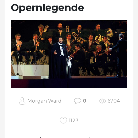
Opernlegende
Morgan Ward
0
6704
1123