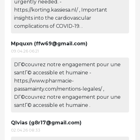
urgently needed. -
https://korting.kassiesa.nl/ , Important
insights into the cardiovascular
complications of COVID-19. .
Mpquxn (
ffw69@gmail.com
)
09.04.26 06:21
DГ©couvrez notre engagement pour une
santГ© accessible et humaine -
https://www.pharmacie-
passamainty.com/mentions-legales/ ,
DГ©couvrez notre engagement pour une
santГ© accessible et humaine .
Qlvias (
g8r17@gmail.com
)
02.04.26 08:33