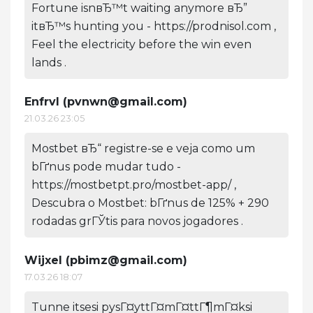
Fortune isnвЂ™t waiting anymore вЂ”
itвЂ™s hunting you - https://prodnisol.com ,
Feel the electricity before the win even
lands .
Enfrvl (
pvnwn@gmail.com
)
21.03.26 23:05
Mostbet вЂ“ registre-se e veja como um
bГґnus pode mudar tudo -
https://mostbetpt.pro/mostbet-app/ ,
Descubra o Mostbet: bГґnus de 125% + 290
rodadas grГЎtis para novos jogadores .
Wijxel (
pbimz@gmail.com
)
17.03.26 18:07
Tunne itsesi pysГ¤yttГ¤mГ¤ttГ¶mГ¤ksi