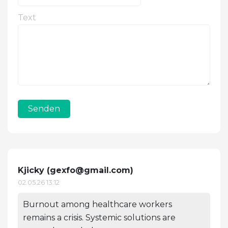
Text
Senden
Kjicky (
gexfo@gmail.com
)
02.05.26 13:12
Burnout among healthcare workers
remains a crisis. Systemic solutions are