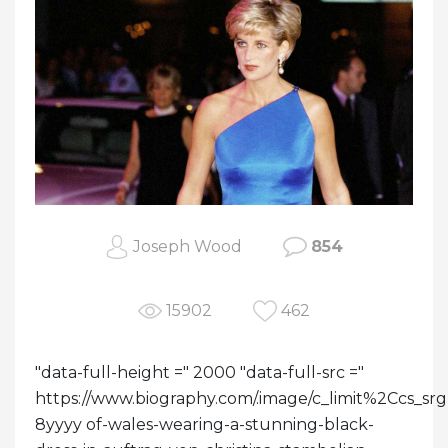
Joseph Wood
854
15902
462
"data-full-height =" 2000 "data-full-src ="
https://www.biography.com/.image/c_limit%2Cc
8yyyy of-wales-wearing-a-stunning-black-