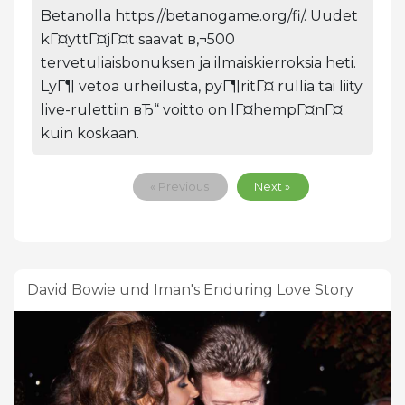
Betanolla https://betanogame.org/fi/. Uudet
kГ¤yttГ¤jГ¤t saavat в‚¬500
tervetuliaisbonuksen ja ilmaiskierroksia heti.
LyГ¶ vetoa urheilusta, pyГ¶ritГ¤ rullia tai liity
live-rulettiin вЂ“ voitto on lГ¤hempГ¤nГ¤
kuin koskaan.
« Previous
Next »
David Bowie und Iman's Enduring Love Story