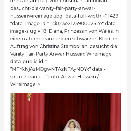
dress-in-auftrag-von-christina-stambolian-
besucht-die-vanity-fair-party-anwar-
husseinwireimage-.jpg "data-full-width =" 1429
"data- image-id = "ci023e21259000252e" data-
image-slug = "8_Diana, Prinzessin von Wales, in
einem atemberaubenden schwarzen Kleid im
Auftrag von Christina Stambolian, besucht die
Vanity Fair-Party Anwar Hussein: Wireimage"
data-public-id =
"MTYxNjAzMDgwNTAzNTAyNDYx" data -
source-name = "Foto: Anwar Hussein /
Wireimage">