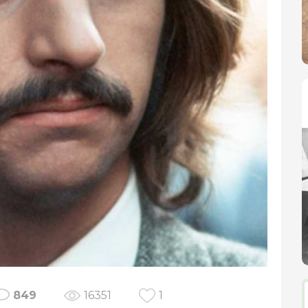
849
16351
1