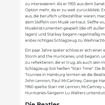
zu interessieren. Als er 1955 aus dem San
Option mehr, da er zu weit zurückblieb. E
aus, die beruflich unbezahlbar waren, mac
dem Skiffeln von Musik vertraut. Skiffle
Musikinstrumenten gespielt (die oft außer
lagen) und Starkey begann regelmäßig mit
erstes richtiges Schlagzeug zu Weihnacht
Ein paar Jahre später schloss er sich ein
Storm and the Hurricanes, und begann, u
zu reflektieren, die er trug, als auch sei
Schlagzeug-Soli hießen "Starr Time". Die
Tournee in Hamburg lernten sie die Beat
John Lennon, Paul McCartney, George Harr
1960 spielte Starr mit Lennon, McCartney 
Hurricanes-Sängerin Lu Walters unterstüt
Die Beatles