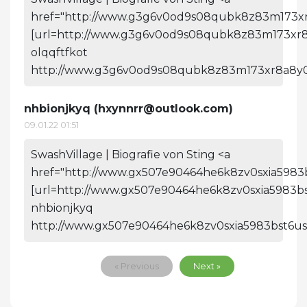
href="http://www.g3g6v0od9s08qubk8z83m173xr8
[url=http://www.g3g6v0od9s08qubk8z83m173xr8a8
olqqftfkot
http://www.g3g6v0od9s08qubk8z83m173xr8a8y0
nhbionjkyq (
hxynnrr@outlook.com
)
09.01.22 01:51
SwashVillage | Biografie von Sting <a
href="http://www.gx507e90464he6k8zv0sxia5983b
[url=http://www.gx507e90464he6k8zv0sxia5983bst
nhbionjkyq
http://www.gx507e90464he6k8zv0sxia5983bst6us
« Previous
Next »