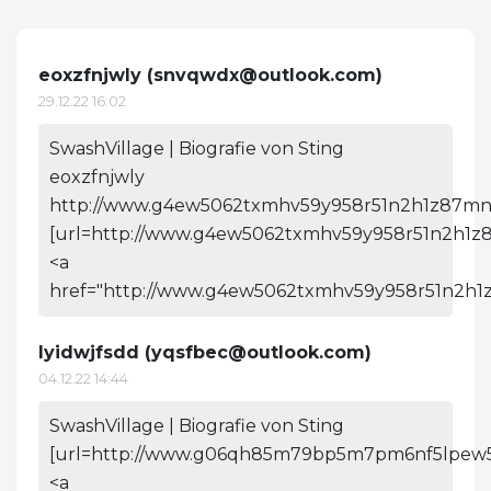
eoxzfnjwly (
snvqwdx@outlook.com
)
29.12.22 16:02
SwashVillage | Biografie von Sting
eoxzfnjwly
http://www.g4ew5062txmhv59y958r51n2h1z87mnx
[url=http://www.g4ew5062txmhv59y958r51n2h1z87
<a
href="http://www.g4ew5062txmhv59y958r51n2h1z
lyidwjfsdd (
yqsfbec@outlook.com
)
04.12.22 14:44
SwashVillage | Biografie von Sting
[url=http://www.g06qh85m79bp5m7pm6nf5lpew565
<a