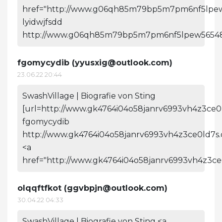
href="http://www.g06qh85m79bp5m7pm6nf5lpew56
lyidwjfsdd
http://www.g06qh85m79bp5m7pm6nf5lpew56548
fgomycydib (
yyusxig@outlook.com
)
23.06.22 20:44
SwashVillage | Biografie von Sting
[url=http://www.gk4764i04o58janrv6993vh4z3ce0l
fgomycydib
http://www.gk4764i04o58janrv6993vh4z3ce0ld7s.
<a
href="http://www.gk4764i04o58janrv6993vh4z3ce
olqqftfkot (
ggvbpjn@outlook.com
)
30.04.22 04:33
SwashVillage | Biografie von Sting <a