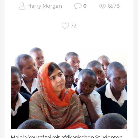
Harry Morgan
0
6578
72
Malala Yousafzai mit afrikanischen Studenten