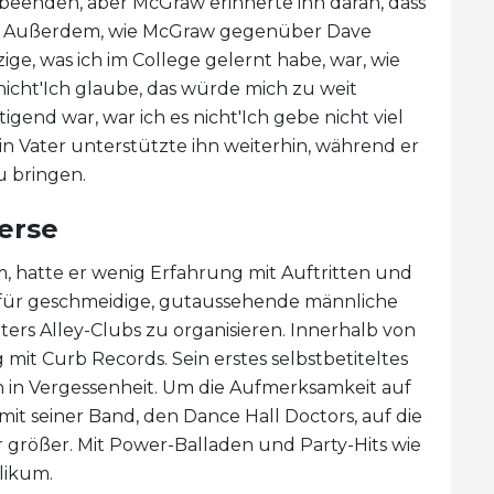
e beenden, aber McGraw erinnerte ihn daran, dass
te. Außerdem, wie McGraw gegenüber Dave
nzige, was ich im College gelernt habe, war, wie
icht'Ich glaube, das würde mich zu weit
igend war, war ich es nicht'Ich gebe nicht viel
ein Vater unterstützte ihn weiterhin, während er
u bringen.
erse
m, hatte er wenig Erfahrung mit Auftritten und
f für geschmeidige, gutaussehende männliche
inters Alley-Clubs zu organisieren. Innerhalb von
 mit Curb Records. Sein erstes selbstbetiteltes
ch in Vergessenheit. Um die Aufmerksamkeit auf
mit seiner Band, den Dance Hall Doctors, auf die
r größer. Mit Power-Balladen und Party-Hits wie
blikum.