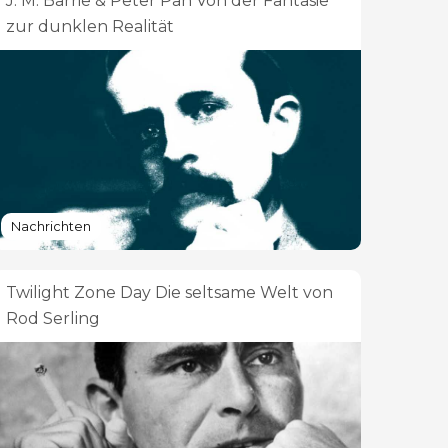
J. M. Barrie & Peter Pan Von der Fantasie
zur dunklen Realität
Nachrichten
Twilight Zone Day Die seltsame Welt von
Rod Serling