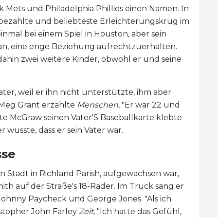
Mets und Philadelphia Phillies einen Namen. In
bezahlte und beliebteste Erleichterungskrug im
einmal bei einem Spiel in Houston, aber sein
aran, eine enge Beziehung aufrechtzuerhalten.
dahin zwei weitere Kinder, obwohl er und seine
r, weil er ihn nicht unterstützte, ihm aber
 Meg Grant erzählte
Menschen
, "Er war 22 und
hatte McGraw seinen Vater'S Baseballkarte klebte
 wusste, dass er sein Vater war.
sse
gen Stadt in Richland Parish, aufgewachsen war,
ith auf der Straße's 18-Rader. Im Truck sang er
 Johnny Paycheck und George Jones. "Als ich
istopher John Farley
Zeit
, "Ich hatte das Gefühl,