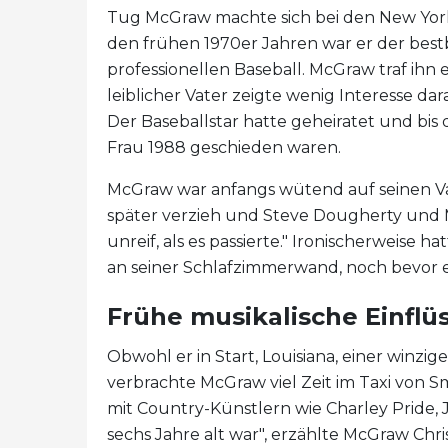
Tug McGraw machte sich bei den New York 
den frühen 1970er Jahren war er der best
professionellen Baseball. McGraw traf ihn 
leiblicher Vater zeigte wenig Interesse d
Der Baseballstar hatte geheiratet und bis 
Frau 1988 geschieden waren.
McGraw war anfangs wütend auf seinen Vate
später verzieh und Steve Dougherty und
unreif, als es passierte." Ironischerweise 
an seiner Schlafzimmerwand, noch bevor er
Frühe musikalische Einflü
Obwohl er in Start, Louisiana, einer winzi
verbrachte McGraw viel Zeit im Taxi von Sm
mit Country-Künstlern wie Charley Pride,
sechs Jahre alt war", erzählte McGraw Chr