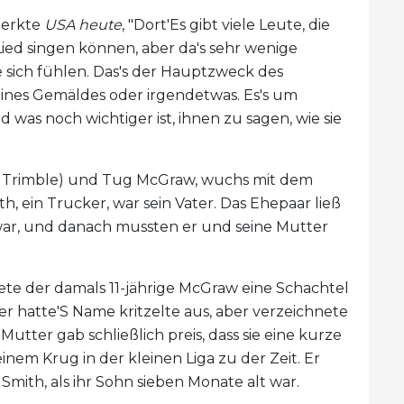
merkte
USA heute
, "Dort'Es gibt viele Leute, die
ied singen können, aber da's sehr wenige
 sich fühlen. Das's der Hauptzweck des
ines Gemäldes oder irgendetwas. Es's um
was noch wichtiger ist, ihnen zu sagen, wie sie
ty Trimble) und Tug McGraw, wuchs mit dem
, ein Trucker, war sein Vater. Das Ehepaar ließ
 war, und danach mussten er und seine Mutter
te der damals 11-jährige McGraw eine Schachtel
er hatte'S Name kritzelte aus, aber verzeichnete
Mutter gab schließlich preis, dass sie eine kurze
m Krug in der kleinen Liga zu der Zeit. Er
 Smith, als ihr Sohn sieben Monate alt war.