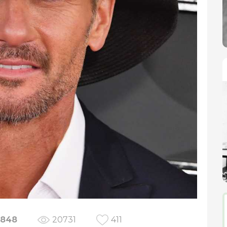
848
20731
411