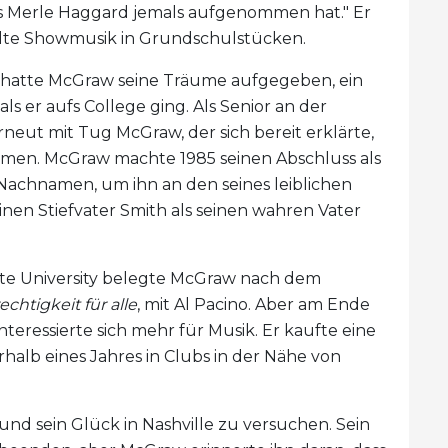
s Merle Haggard jemals aufgenommen hat." Er
pielte Showmusik in Grundschulstücken.
e, hatte McGraw seine Träume aufgegeben, ein
als er aufs College ging. Als Senior an der
erneut mit Tug McGraw, der sich bereit erklärte,
men. McGraw machte 1985 seinen Abschluss als
 Nachnamen, um ihn an den seines leiblichen
inen Stiefvater Smith als seinen wahren Vater
tate University belegte McGraw nach dem
chtigkeit für alle
, mit Al Pacino. Aber am Ende
nteressierte sich mehr für Musik. Er kaufte eine
halb eines Jahres in Clubs in der Nähe von
 und sein Glück in Nashville zu versuchen. Sein