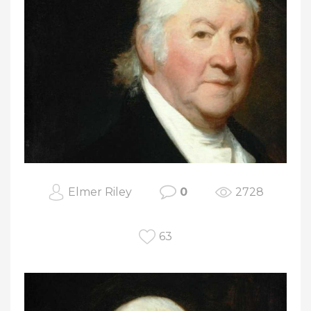
Elmer Riley
0
2728
63