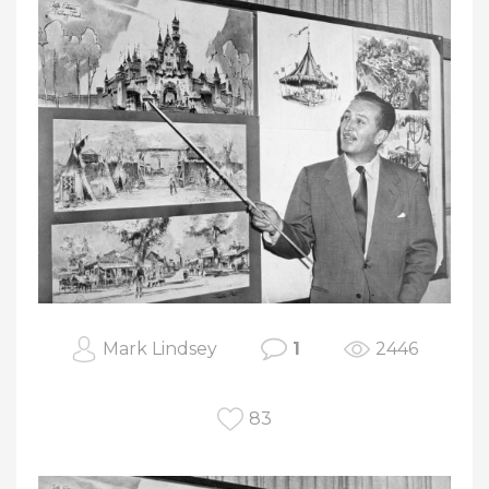
Mark Lindsey
1
2446
83