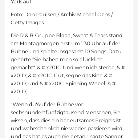
York auf
Foto: Don Paulsen / Archiv Michael Ochs /
Getty Images
Die R & B-Gruppe Blood, Sweat & Tears stand
am Montagmorgen erst um 1:30 Uhr auf der
Bühne und spielte insgesamt 10 Songs. Dazu
gehörte "Sie haben mich so glücklich
gemacht". & # x201C; Und wenn ich sterbe, & #
x201D; & # x201C; Gut, segne das Kind & #
x201D; und & # x201C; Spinning Wheel. & #
x201D;
"Wenn du'Auf der Bühne vor
sechshundertfünfzigtausend Menschen, Sie
wissen, dass dies ein bedeutsames Ereignis ist
und wahrscheinlich nie wieder passieren wird,
und das hat es auch nie getan ", sagte Sänger