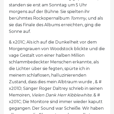
standen sie erst am Sonntag um 5 Uhr
morgens auf der Bühne. Sie spielten ihr
berühmtes Rockopernalbum
Tommy
, und als
sie das Finale des Albums erreichten, ging die
Sonne auf.
& x201C; Als ich auf die Dunkelheit vor dem
Morgengrauen von Woodstock blickte und die
vage Gestalt von einer halben Million
schlammbedeckter Menschen erkannte, als
die Lichter über sie fegten, spürte ich in
meinem schlaflosen, halluzinierenden
Zustand, dass dies mein Albtraum wurde , & #
x201D; Sänger Roger Daltrey schrieb in seinen
Memoiren,
Vielen Dank Herr Kibblewhite.
& #
x201C; Die Monitore sind immer wieder kaputt
gegangen. Der Sound war Scheiße. Wir haben