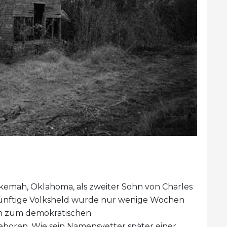
Okemah, Oklahoma, als zweiter Sohn von Charles
künftige Volksheld wurde nur wenige Wochen
n zum demokratischen
eboren. Wie sein Namensvetter später einer