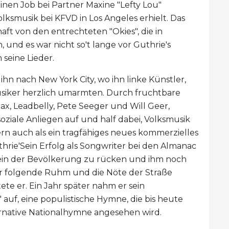
inen Job bei Partner Maxine "Lefty Lou"
olksmusik bei KFVD in Los Angeles erhielt. Das
t von den entrechteten "Okies", die in
, und es war nicht so't lange vor Guthrie's
 seine Lieder.
hn nach New York City, wo ihn linke Künstler,
siker herzlich umarmten. Durch fruchtbare
, Leadbelly, Pete Seeger und Will Geer,
 soziale Anliegen auf und half dabei, Volksmusik
ern auch als ein tragfähiges neues kommerzielles
hrie'Sein Erfolg als Songwriter bei den Almanac
tsein der Bevölkerung zu rücken und ihm noch
r folgende Ruhm und die Nöte der Straße
te er. Ein Jahr später nahm er sein
 auf, eine populistische Hymne, die bis heute
ternative Nationalhymne angesehen wird.