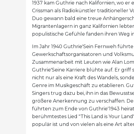
1937 kam Guthrie nach Kalifornien, wo er e
Crissman als Radiokünstler traditioneller V
Duo gewann bald eine treue Anhängerschaf
Migrantenlagern in ganz Kalifornien lebten
populistische Gefühle fanden ihren Weg in
Im Jahr 1940 Guthrie'Sein Fernweh führte i
Gewerkschaftsorganisatoren und Volksmu
Zusammenarbeit mit Leuten wie Alan Lomax
Guthrie'Seine Karriere blühte auf. Er griff
nicht nur als eine Kraft des Wandels, sond
Genre im Musikgeschäft zu etablieren. Gut
Singers trug dazu bei, ihn in das Bewuss
größere Anerkennung zu verschaffen. De
führten zum Ende von Guthrie'1943 heirate
berühmtestes Lied "This Land is Your Land"
populär ist und von vielen als eine Art al