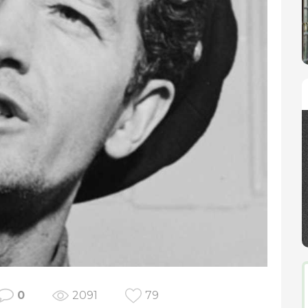
0
2091
79