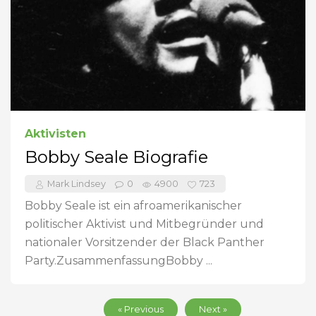
Aktivisten
Bobby Seale Biografie
Mark Lindsey
0
4900
723
Bobby Seale ist ein afroamerikanischer
politischer Aktivist und Mitbegründer und
nationaler Vorsitzender der Black Panther
Party.ZusammenfassungBobby ...
« Previous
Next »