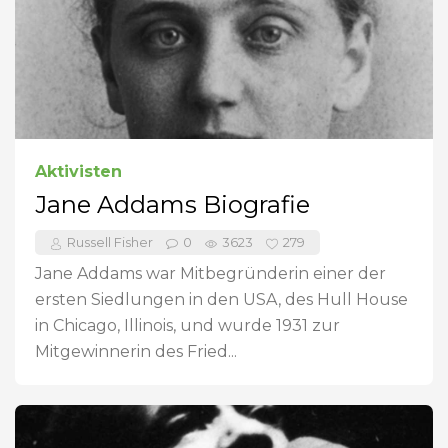
Aktivisten
Jane Addams Biografie
Russell Fisher
0
3623
279
Jane Addams war Mitbegründerin einer der
ersten Siedlungen in den USA, des Hull House
in Chicago, Illinois, und wurde 1931 zur
Mitgewinnerin des Fried...