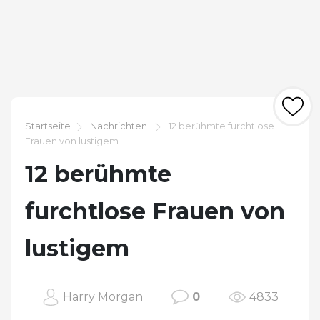
Startseite
Nachrichten
12 berühmte furchtlose
Frauen von lustigem
12 berühmte
furchtlose Frauen von
lustigem
Harry Morgan
0
4833