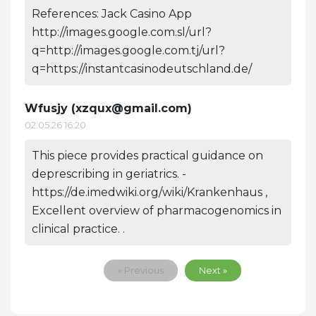
References: Jack Casino App
http://images.google.com.sl/url?
q=http://images.google.com.tj/url?
q=https://instantcasinodeutschland.de/
Wfusjy (
xzqux@gmail.com
)
02.05.26 16:20
This piece provides practical guidance on
deprescribing in geriatrics. -
https://de.imedwiki.org/wiki/Krankenhaus ,
Excellent overview of pharmacogenomics in
clinical practice. .
« Previous
Next »