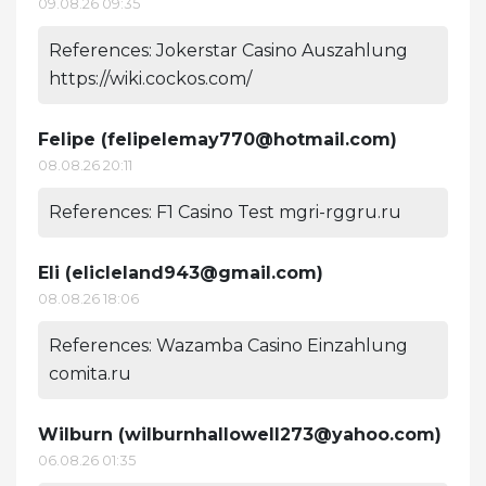
09.08.26 09:35
References: Jokerstar Casino Auszahlung
https://wiki.cockos.com/
Felipe (
felipelemay770@hotmail.com
)
08.08.26 20:11
References: F1 Casino Test mgri-rggru.ru
Eli (
elicleland943@gmail.com
)
08.08.26 18:06
References: Wazamba Casino Einzahlung
comita.ru
Wilburn (
wilburnhallowell273@yahoo.com
)
06.08.26 01:35