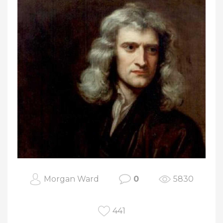
Morgan Ward
0
5830
441