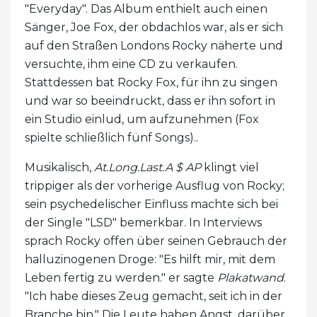
"Everyday". Das Album enthielt auch einen
Sänger, Joe Fox, der obdachlos war, als er sich
auf den Straßen Londons Rocky näherte und
versuchte, ihm eine CD zu verkaufen.
Stattdessen bat Rocky Fox, für ihn zu singen
und war so beeindruckt, dass er ihn sofort in
ein Studio einlud, um aufzunehmen (Fox
spielte schließlich fünf Songs)..
Musikalisch,
At.Long.Last.A $ AP
klingt viel
trippiger als der vorherige Ausflug von Rocky;
sein psychedelischer Einfluss machte sich bei
der Single "LSD" bemerkbar. In Interviews
sprach Rocky offen über seinen Gebrauch der
halluzinogenen Droge: "Es hilft mir, mit dem
Leben fertig zu werden." er sagte
Plakatwand
.
"Ich habe dieses Zeug gemacht, seit ich in der
Branche bin." Die Leute haben Angst, darüber