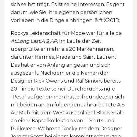
sich selbst trägt. Es ist seine Interessen. Es geht
darum, wie Sie Ihre eigenen persönlichen
Vorlieben in die Dinge einbringen. & # X201D;
Rockys Leidenschaft für Mode war für alle da
At.Long.Last.A $ AP
, Im Laufe der Zeit
überprüfte er mehr als 20 Markennamen,
darunter Hermès, Prada und Saint Laurent.
Das hat er von Anfang an getan und sich
ausgezahlt. Nachdem er die Namen der
Designer Rick Owens und Raf Simons bereits
2011 in die Texte seiner Durchbruchssingle
"Peso" aufgenommen hatte, freundete er sich
mit beiden an. Im folgenden Jahr arbeitete A $
AP Mob mit dem Westküstenlabel Black Scale
an einer Kapselkollektion von T-Shirts und
Pullovern. Während Rocky mit dem Designer
Jeremy Scott bei einem komplett schwarzen