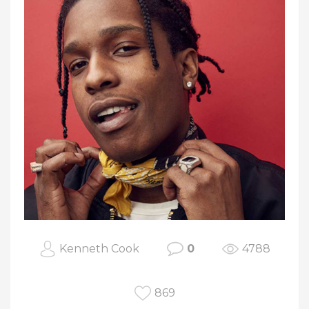
Kenneth Cook
0
4788
869