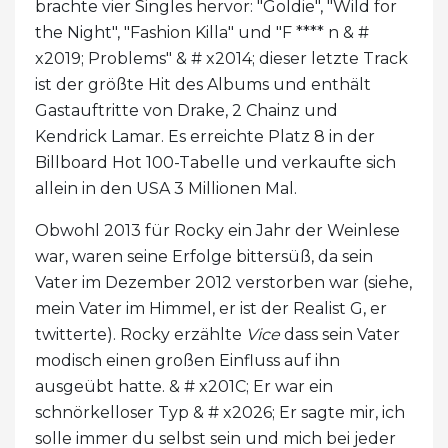
brachte vier Singles hervor: "Goldie", "Wild for
the Night", "Fashion Killa" und "F **** n & #
x2019; Problems" & # x2014; dieser letzte Track
ist der größte Hit des Albums und enthält
Gastauftritte von Drake, 2 Chainz und
Kendrick Lamar. Es erreichte Platz 8 in der
Billboard Hot 100-Tabelle und verkaufte sich
allein in den USA 3 Millionen Mal.
Obwohl 2013 für Rocky ein Jahr der Weinlese
war, waren seine Erfolge bittersüß, da sein
Vater im Dezember 2012 verstorben war (siehe,
mein Vater im Himmel, er ist der Realist G, er
twitterte). Rocky erzählte
Vice
dass sein Vater
modisch einen großen Einfluss auf ihn
ausgeübt hatte. & # x201C; Er war ein
schnörkelloser Typ & # x2026; Er sagte mir, ich
solle immer du selbst sein und mich bei jeder