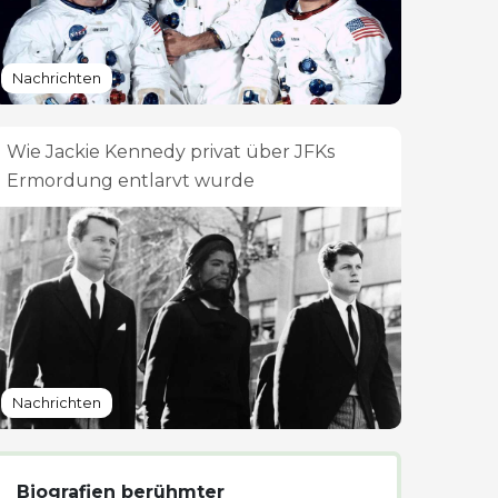
Nachrichten
Wie Jackie Kennedy privat über JFKs
Ermordung entlarvt wurde
Nachrichten
Biografien berühmter