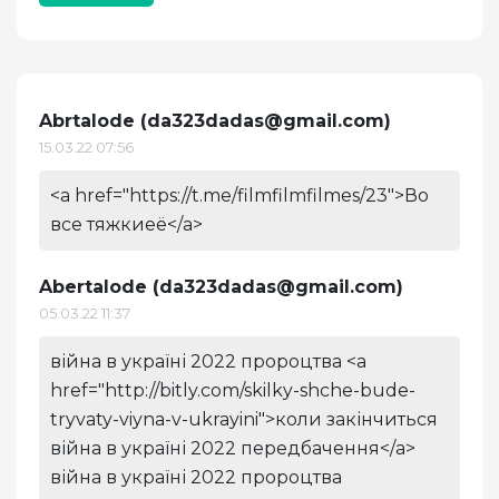
Abrtalode (
da323dadas@gmail.com
)
15.03.22 07:56
<a href="https://t.me/filmfilmfilmes/23">Во
все тяжкиеё</a>
Abertalode (
da323dadas@gmail.com
)
05.03.22 11:37
війна в україні 2022 пророцтва <a
href="http://bitly.com/skilky-shche-bude-
tryvaty-viyna-v-ukrayini">коли закінчиться
війна в україні 2022 передбачення</a>
війна в україні 2022 пророцтва