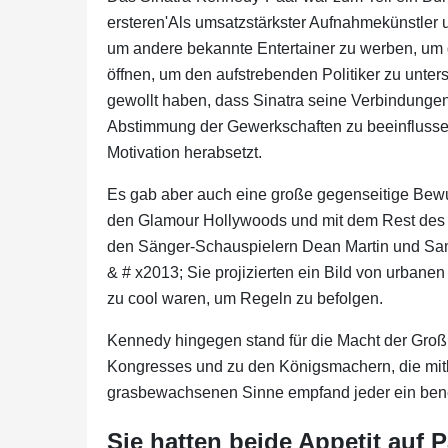
ersteren'Als umsatzstärkster Aufnahmekünstler un
um andere bekannte Entertainer zu werben, um 
öffnen, um den aufstrebenden Politiker zu unter
gewollt haben, dass Sinatra seine Verbindungen z
Abstimmung der Gewerkschaften zu beeinflussen
Motivation herabsetzt.
Es gab aber auch eine große gegenseitige Bewu
den Glamour Hollywoods und mit dem Rest des 
den Sänger-Schauspielern Dean Martin und Sa
& # x2013; Sie projizierten ein Bild von urbanen 
zu cool waren, um Regeln zu befolgen.
Kennedy hingegen stand für die Macht der Groß
Kongresses und zu den Königsmachern, die mitb
grasbewachsenen Sinne empfand jeder ein bene
Sie hatten beide Appetit auf 