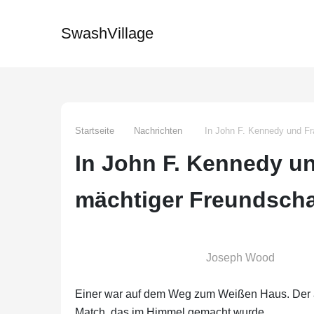
SwashVillage
Startseite
Nachrichten
In John F. Kennedy und Fr
In John F. Kennedy un
mächtiger Freundscha
Joseph Wood
Einer war auf dem Weg zum Weißen Haus. Der a
Match, das im Himmel gemacht wurde.