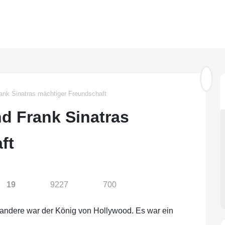
ank Sinatras mächtiger Freundschaft
d Frank Sinatras
ft
19
9227
700
ndere war der König von Hollywood. Es war ein