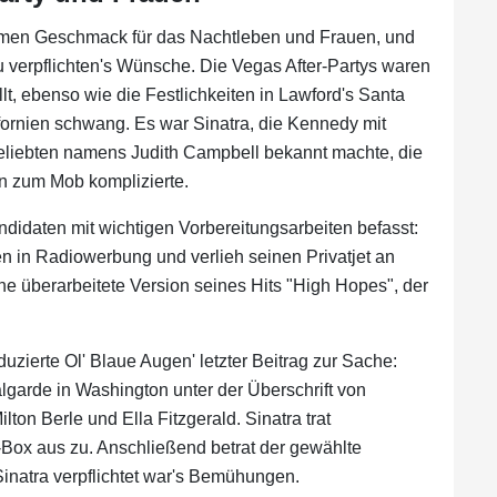
nsamen Geschmack für das Nachtleben und Frauen, und
zu verpflichten's Wünsche. Die Vegas After-Partys waren
t, ebenso wie die Festlichkeiten in Lawford's Santa
ornien schwang. Es war Sinatra, die Kennedy mit
eliebten namens Judith Campbell bekannt machte, die
n zum Mob komplizierte.
ndidaten mit wichtigen Vorbereitungsarbeiten befasst:
en in Radiowerbung und verlieh seinen Privatjet an
ine überarbeitete Version seines Hits "High Hopes", der
duzierte Ol' Blaue Augen' letzter Beitrag zur Sache:
lgarde in Washington unter der Überschrift von
ton Berle und Ella Fitzgerald. Sinatra trat
Box aus zu. Anschließend betrat der gewählte
Sinatra verpflichtet war's Bemühungen.