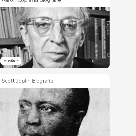
Aaron Copland Biografie
Musiker
Scott Joplin Biografie