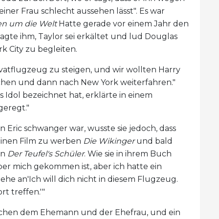
einer Frau schlecht aussehen lässt". Es war
en um die Welt
Hatte gerade vor einem Jahr den
te ihm, Taylor sei erkältet und lud Douglas
k City zu begleiten.
ivatflugzeug zu steigen, und wir wollten Harry
chen und dann nach New York weiterfahren."
 Idol bezeichnet hat, erklärte in einem
geregt."
 Eric schwanger war, wusste sie jedoch, dass
einen Film zu werben
Die Wikinger
und bald
en
Der Teufel's Schüler
. Wie sie in ihrem Buch
über mich gekommen ist, aber ich hatte ein
ziehe an'Ich will dich nicht in diesem Flugzeug.
t treffen.'"
schen dem Ehemann und der Ehefrau, und ein