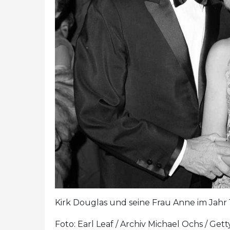
Kirk Douglas und seine Frau Anne im Jahr 
Foto: Earl Leaf / Archiv Michael Ochs / Get