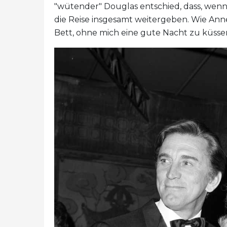
"wütender" Douglas entschied, dass, wenn e
die Reise insgesamt weitergeben. Wie Anne 
Bett, ohne mich eine gute Nacht zu küssen