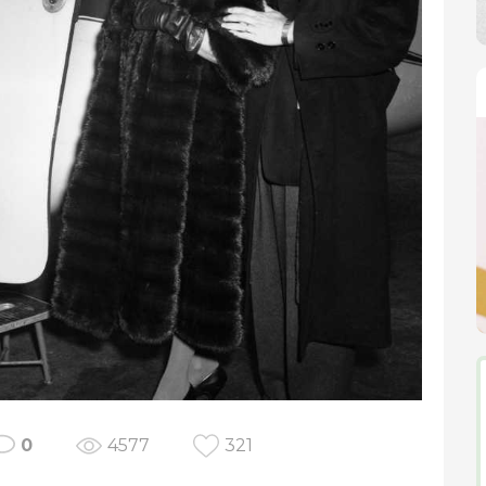
0
4577
321