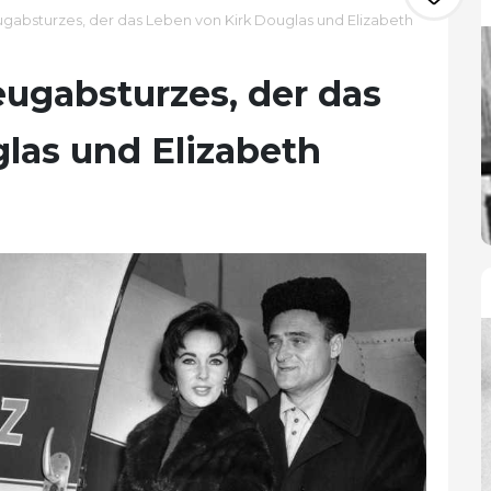
gabsturzes, der das Leben von Kirk Douglas und Elizabeth
eugabsturzes, der das
las und Elizabeth