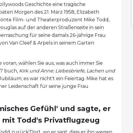
ollywoods Geschichte eine tragische
äten Morgen des 21. März 1958, Elizabeth
krönte Film- und Theaterproduzent Mike Todd,
uglas auf der anderen Straßenseite in sein
berraschung für seine damals 26-jährige Frau
von Van Cleef & Arpels in seinem Garten
ie voran, wählen Sie aus, was auch immer Sie
017 buch,
Kirk und Anne: Liebesbriefe, Lachen und
r Jubiläum; es war nicht't ein Feiertag. Mike hat es
ner Leidenschaft für seine junge Frau
misches Gefühl' und sagte, er
t mit Todd's Privatflugzeug
dd zurück'Dort, wo er sagt, dass er ihn wegen