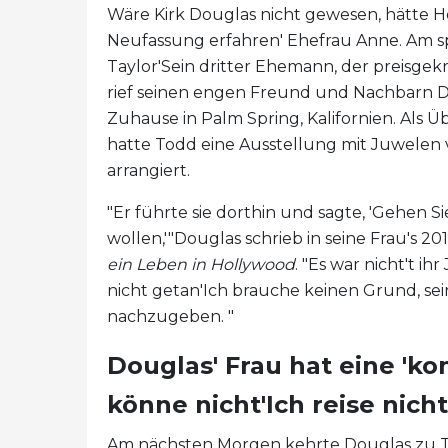
Wäre Kirk Douglas nicht gewesen, hätte H
Neufassung erfahren' Ehefrau Anne. Am sp
Taylor'Sein dritter Ehemann, der preisge
rief seinen engen Freund und Nachbarn Do
Zuhause in Palm Spring, Kalifornien. Als Ü
hatte Todd eine Ausstellung mit Juwelen 
arrangiert.
"Er führte sie dorthin und sagte, 'Gehen S
wollen,'"Douglas schrieb in seine Frau's 2
ein Leben in Hollywood
. "Es war nicht't ih
nicht getan'Ich brauche keinen Grund, sei
nachzugeben. "
Douglas' Frau hat eine 'ko
könne nicht'Ich reise nich
Am nächsten Morgen kehrte Douglas zu To