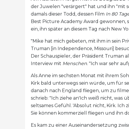
der Juwelen "verärgert" hat und ihn "mit s
damals dieser Todd, dessen Film
In 80 Tag
Best Picture Academy Award gewonnen, sag
ein, ihn später an diesem Tag nach New Yor
"Mike hat mich gebeten, mit ihm in sein Pr
Truman [in Independence, Missouri] besu
Der Schauspieler, der Präsident Truman als
Interview mit
Menschen
. "Ich war sehr auf
Als Anne im sechsten Monat mit ihrem Sohn
Kirk bald unterwegs sein würde, um für s
danach nach England fliegen, um zu film
schrieb: "Ich ziehe an'Ich weiß nicht, was 
seltsames Gefühl. 'Absolut nicht, Kirk. Ich 
Sie können kommerziell fliegen und ihn dor
Es kam zu einer Auseinandersetzung zwi