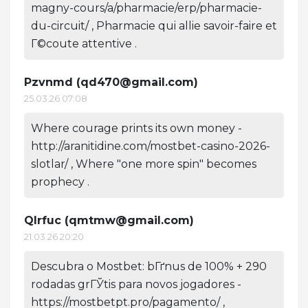
magny-cours/a/pharmacie/erp/pharmacie-
du-circuit/ , Pharmacie qui allie savoir-faire et
Г©coute attentive .
Pzvnmd (
qd470@gmail.com
)
25.03.26 07:08
Where courage prints its own money -
http://aranitidine.com/mostbet-casino-2026-
slotlar/ , Where "one more spin" becomes
prophecy .
Qlrfuc (
qmtmw@gmail.com
)
21.03.26 20:20
Descubra o Mostbet: bГґnus de 100% + 290
rodadas grГЎtis para novos jogadores -
https://mostbetpt.pro/pagamento/ ,