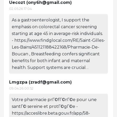
Uecozt (
ony6h@gmail.com
)
02.05.26 17:04
As a gastroenterologist, I support the
emphasis on colorectal cancer screening
starting at age 45 in average-risk individuals.
- https://www.findglocal.com/RE/Saint-Gilles-
Les-Bains/451121188422168/Pharmacie-De-
Boucan , Breastfeeding confers significant
benefits for both infant and maternal
health. Support systems are crucial. .
Lmgzpa (
zradf@gmail.com
)
09.04.26 00:52
Votre pharmacie prГ©fГ©rГ©e pour une
santГ© sereine et protГ©gГ©e -
https://acceslibre.beta.gouv.fr/app/58-