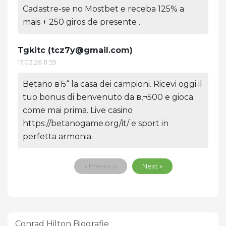
Cadastre-se no Mostbet e receba 125% a
mais + 250 giros de presente .
Tgkitc (
tcz7y@gmail.com
)
17.03.26 11:59
Betano вЂ“ la casa dei campioni. Ricevi oggi il
tuo bonus di benvenuto da в‚¬500 e gioca
come mai prima. Live casino
https://betanogame.org/it/ e sport in
perfetta armonia.
« Previous
Next »
Conrad Hilton Biografie