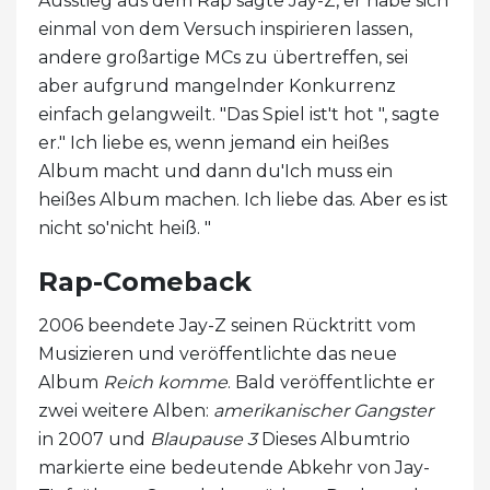
Ausstieg aus dem Rap sagte Jay-Z, er habe sich
einmal von dem Versuch inspirieren lassen,
andere großartige MCs zu übertreffen, sei
aber aufgrund mangelnder Konkurrenz
einfach gelangweilt. "Das Spiel ist't hot ", sagte
er." Ich liebe es, wenn jemand ein heißes
Album macht und dann du'Ich muss ein
heißes Album machen. Ich liebe das. Aber es ist
nicht so'nicht heiß. "
Rap-Comeback
2006 beendete Jay-Z seinen Rücktritt vom
Musizieren und veröffentlichte das neue
Album
Reich komme
. Bald veröffentlichte er
zwei weitere Alben:
amerikanischer Gangster
in 2007 und
Blaupause 3
Dieses Albumtrio
markierte eine bedeutende Abkehr von Jay-